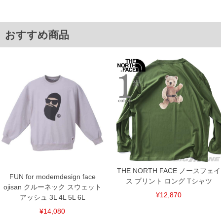
XXL/56/69/142/77
単位はcm
※【返品交換について】
おすすめ商品
返品交換希望の方は、商品到着後1週間以内にご連絡ください。
下着(肌着)やワイシャツは商品の性質上、返品交換不可とさせて頂いております。予め
ご了承くださいませ。
※【ボトムの裾上げをご希望の場合】
裾上げ料金は500円+税となります。
備考欄に股下●cmとご記入下さい。（裾上げ無料対象商品は1本につき税込6,000円以
上の品が対象。1本5,999円以下の商品は有料（500円+税）となります。）
出荷まで約1週間～20日間程お時間を頂く場合がございます。
尚、裾上げした商品は返品・交換不可となりますので、予めご了承下さい。
一部、お直しに対応出来ない商品がございます。(例：裾にファスナーや調節ひもが付
いている、極端なデザインが施されている等)
※商品によって若干のサイズの誤差がございます。また、お客様がご使用の環境（コ
ンピュータ画面）によって、商品の色味が若干異なる場合がございます。予めご了承
ください。
※当店での掲載商品は、実店鋪と在庫を共用しておりますので店頭での売り違い、店
舗からのお取り寄せ等により、お客様にご迷惑をお掛けしてしまう場合がございま
THE NORTH FACE ノースフェイ
す。そのようなことがない様最大限に努めておりますが、もしあった場合速やかにご
FUN for modemdesign face
連絡させて頂きますので予めご了承ください。
ス プリント ロング Tシャツ
ojisan クルーネック スウェット
¥12,870
アッシュ 3L 4L 5L 6L
ITEM INTRODUCTION
¥14,080