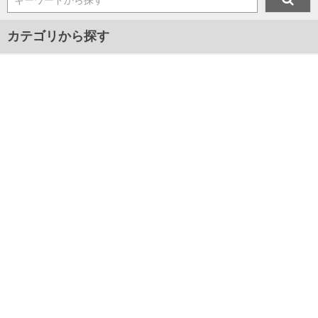
キーワードから探す
カテゴリから探す
メンズ
プレゼント
マスク
ジャンルから探す
■新着アイテム情報
■2024年春夏新作アイテム
■2024年秋冬新作アイテム
■2025年春夏新作アイテム