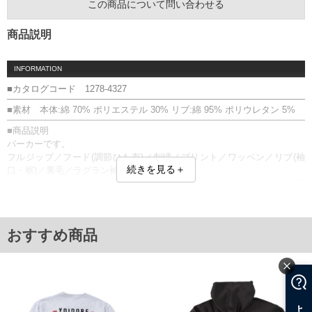
この商品について問い合わせる
商品説明
INFORMATION
■カタログコード 1278-4327
■素材 本体:綿 70% ポリエステル 30% リブ:綿 95% ポリウレタン 5%
■商品説明
パーカーです。
フルジップ／フード(調節ひも有)／刺繍／プリント／ワッペン／リブ(袖
続きを見る＋
口・裾)／裏毛／ラグラン袖／ステッカー付
製品によってバックのプリントや刺繍の配置にズレが生じていたり、配
置が画像と異なる場合があります。
■サイズ表
サイズ/バスト/総丈/裾周り/裄丈/袖口
おすすめ商品
3L/136/78/110/91/22
4L/146/80/120/93/23
5L/156/82/130/95/24
6L/166/84/140/97/25
単位はcm