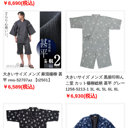
7L
￥8,690(税込)
大きいサイズ メンズ 麻混楊柳 甚
大きいサイズ メンズ 黒柴印和ん
平 rms-52707az 【t2501】
こ堂 カット楊柳総柄 甚平 グレー
￥6,589(税込)
1258-5213-1 3L 4L 5L 6L 8L
￥6,930(税込)