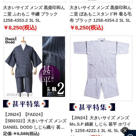
大きいサイズ メンズ 黒柴印和ん
大きいサイズ メンズ 黒柴印和ん
こ堂 ふわもこ 半纏 ブラック
こ堂 ぼあもこスタンド衿 着る毛
1258-4353-2 3L 5L
布 ブラック 1258-4354-2 3L 5L
￥8,250(税込)
￥8,250(税込)
【JIN24】【FAD24】
【JIN24】大きいサイズ メンズ
【SB0322】大きいサイズ メンズ
Mc.S.P 綿麻 しじら 甚平 ホワイ
DANIEL DODD しじら織り 甚平
ト 1259-4222-1 3L 4L 5L 6L 7L
azjin-240201
定価 ￥6,589(税込)