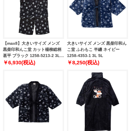
【max8】大きいサイズ メンズ
大きいサイズ メンズ 黒柴印和ん
黒柴印和んこ堂 カット楊柳総柄
こ堂 ふわもこ 半纏 ネイビー
甚平 ブラック 1258-5213-2 3L
1258-4353-1 3L 5L
4L 5L 6L 8L
￥6,930(税込)
￥8,250(税込)