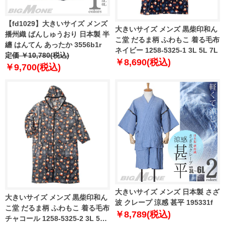
【fd1029】大きいサイズ メンズ
大きいサイズ メンズ 黒柴印和ん
播州織 ばんしゅうおり 日本製 半
こ堂 だるま柄 ふわもこ 着る毛布
纏 はんてん あったか 3556b1r
ネイビー 1258-5325-1 3L 5L 7L
定価 ￥10,780(税込)
￥8,690(税込)
￥9,700(税込)
大きいサイズ メンズ 日本製 さざ
大きいサイズ メンズ 黒柴印和ん
波 クレープ 涼感 甚平 195331f
こ堂 だるま柄 ふわもこ 着る毛布
￥8,789(税込)
チャコール 1258-5325-2 3L 5L