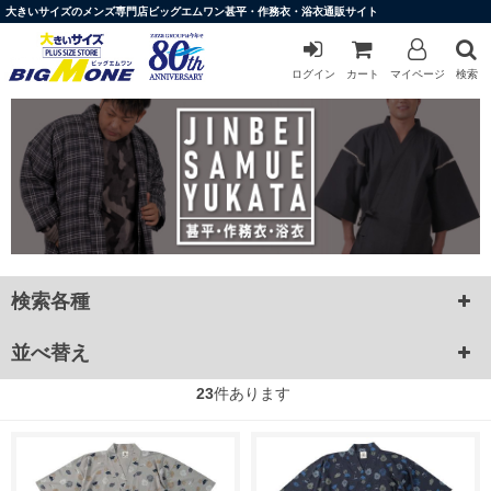
大きいサイズのメンズ専門店ビッグエムワン甚平・作務衣・浴衣通販サイト
ログイン
カート
マイページ
検索
検索各種
並べ替え
23
件あります