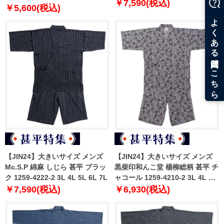
￥7,590(税込)
￥5,600(税込)
【JIN24】大きいサイズ メンズ
【JIN24】大きいサイズ メンズ
Mc.S.P 綿麻 しじら 甚平 ブラッ
黒柴印和んこ堂 楊柳総柄 甚平 チ
ク 1259-4222-2 3L 4L 5L 6L 7L
ャコール 1259-4210-2 3L 4L 5L
6L 8L
￥7,590(税込)
￥6,930(税込)