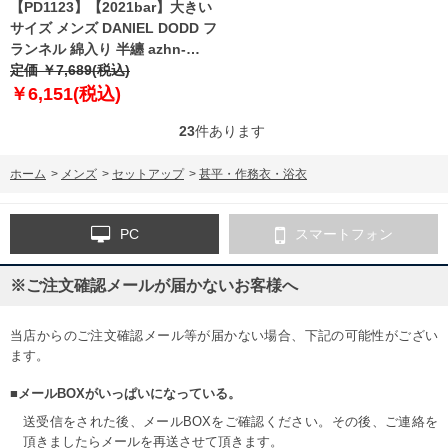
【PD1123】【2021bar】大きい
サイズ メンズ DANIEL DODD フ
ランネル 綿入り 半纏 azhn-
210501
定価 ￥7,689(税込)
￥6,151(税込)
23
件あります
ホーム
>
メンズ
>
セットアップ
>
甚平・作務衣・浴衣
PC
スマートフォン
※ご注文確認メールが届かないお客様へ
当店からのご注文確認メール等が届かない場合、下記の可能性がござい
ます。
■メールBOXがいっぱいになっている。
送受信をされた後、メールBOXをご確認ください。その後、ご連絡を
頂きましたらメールを再送させて頂きます。