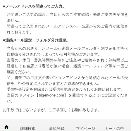
■メールアドレスを間違ってご入力。
お間違いご入力の場合、当店からのご注文確認・発送ご案内等が届き
ません。
間違ってご入力されたメールアドレスへ、当店からのご案内が送信さ
れております。
■迷惑メール設定・フォルダ分け設定。
当店からのお送りしたメールが迷惑メールフォルダ・別フォルダ等へ
自動振り分けされてしまっている可能性がございます。
当店の、休日・営業時間外を除きご注文やご連絡をされて24時間以上
経過しても当店より返答が無い場合、迷惑メールフォルダ等を一度ご
確認ください。
又、携帯でのご注文の際パソコンアドレスから送信されたメールの受
信を、拒否設定にされていますとご連絡ができません。
受信拒否設定を解除または受信可能設定をよろしくお願い致します。
当店のドメイン【big-m-one.com】を受信できるようにご設定くださ
い。
お手数ではございますが、ご了承宜しくお願い致します。
詳細検索
新規登録
マイページ
カートの中