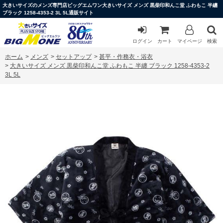
大きいサイズのメンズ専門店ビッグエムワン大きいサイズ メンズ 黒柴印和んこ堂 ふわもこ 半纏
ブラック 1258-4353-2 3L 5L通販サイト
ログイン
カート
マイページ
検索
ホーム
>
メンズ
>
セットアップ
>
甚平・作務衣・浴衣
>
大きいサイズ メンズ 黒柴印和んこ堂 ふわもこ 半纏 ブラック 1258-4353-2
3L 5L