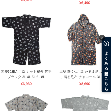
¥6,490
黒柴印和んこ堂 カット楊柳 甚平
黒柴印和んこ堂 だるま柄 ふわも
ブラック 3L 4L 5L 6L 8L
こ 着る毛布 チャコール 3L 5L 7L
¥6,930
¥8,690