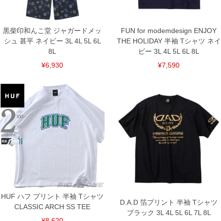
出荷まで約1週間～20日間程お時間を頂く場合がございます。
尚、裾上げした商品は返品・交換不可となりますので、予めご了承下さい。
一部、お直しに対応出来ない商品がございます。(例：裾にファスナーや調節ひもが付
黒柴印和んこ堂 ジャガードメッ
FUN for modemdesign ENJOY
いている、極端なデザインが施されている等)
シュ 甚平 ネイビー 3L 4L 5L 6L
THE HOLIDAY 半袖 Tシャツ ネイ
※商品によって若干のサイズの誤差がございます。また、お客様がご使用の環境（コ
8L
ビー 3L 4L 5L 6L 8L
ンピュータ画面）によって、商品の色味が若干異なる場合がございます。予めご了承
ください。
¥6,930
¥7,590
※当店での掲載商品は、実店鋪と在庫を共用しておりますので店頭での売り違い、店
舗からのお取り寄せ等により、お客様にご迷惑をお掛けしてしまう場合がございま
す。そのようなことがない様最大限に努めておりますが、もしあった場合速やかにご
連絡させて頂きますので予めご了承ください。
DETAIL
HUF ハフ プリント 半袖 Tシャツ
D.A.D 箔プリント 半袖 Tシャツ
CLASSIC ARCH SS TEE
ブラック 3L 4L 5L 6L 7L 8L
¥8,620