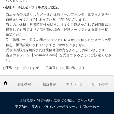
れております。
■迷惑メール設定・フォルダ分け設定。
当店からのお送りしたメールが迷惑メールフォルダ・別フォルダ等へ
自動振り分けされてしまっている可能性がございます。
当店の、休日・営業時間外を除きご注文やご連絡をされて24時間以上
経過しても当店より返答が無い場合、迷惑メールフォルダ等を一度ご
確認ください。
又、携帯でのご注文の際パソコンアドレスから送信されたメールの受
信を、拒否設定にされていますとご連絡ができません。
受信拒否設定を解除または受信可能設定をよろしくお願い致します。
当店のドメイン【big-m-one.com】を受信できるようにご設定くださ
い。
お手数ではございますが、ご了承宜しくお願い致します。
詳細検索
新規登録
マイページ
カートの中
会社概要
/
特定商取引に基づく表記
/
ご利用規約
実店舗のご案内
/
プライバシーポリシー
/
お問い合わせ