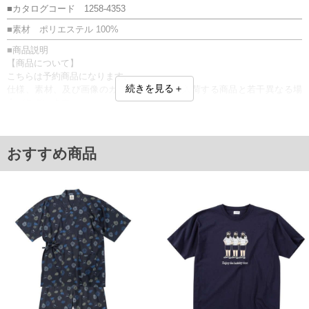
■カタログコード 1258-4353
■素材 ポリエステル 100%
■商品説明
【商品について】
こちらは予約商品になります。
続きを見る＋
仕様、素材、及び画像のカラーが、実際に入荷する商品と若干異なる場
合がございます。
半纏です。
中綿／サイドポケット／フリース
■サイズ表
おすすめ商品
サイズ/バスト/総丈/裾周り/肩幅/袖丈
3L/150/90/150/75/42
5L/170/94/170/85/44
単位はcm
※【返品交換について】
返品交換希望の方は、商品到着後1週間以内にご連絡ください。
下着(肌着)やワイシャツは商品の性質上、返品交換不可とさせて頂いております。予め
ご了承くださいませ。
※【ボトムの裾上げをご希望の場合】
裾上げ料金は500円+税となります。
備考欄に股下●cmとご記入下さい。（裾上げ無料対象商品は1本につき税込6,000円以
上の品が対象。1本5,999円以下の商品は有料（500円+税）となります。）