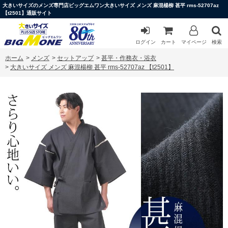
大きいサイズのメンズ専門店ビッグエムワン大きいサイズ メンズ 麻混楊柳 甚平 rms-52707az
【t2501】通販サイト
ログイン
カート
マイページ
検索
ホーム
>
メンズ
>
セットアップ
>
甚平・作務衣・浴衣
>
大きいサイズ メンズ 麻混楊柳 甚平 rms-52707az 【t2501】