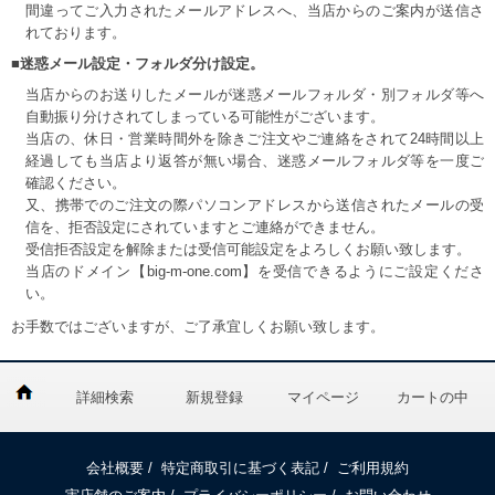
間違ってご入力されたメールアドレスへ、当店からのご案内が送信さ
れております。
■迷惑メール設定・フォルダ分け設定。
当店からのお送りしたメールが迷惑メールフォルダ・別フォルダ等へ
自動振り分けされてしまっている可能性がございます。
当店の、休日・営業時間外を除きご注文やご連絡をされて24時間以上
経過しても当店より返答が無い場合、迷惑メールフォルダ等を一度ご
確認ください。
又、携帯でのご注文の際パソコンアドレスから送信されたメールの受
信を、拒否設定にされていますとご連絡ができません。
受信拒否設定を解除または受信可能設定をよろしくお願い致します。
当店のドメイン【big-m-one.com】を受信できるようにご設定くださ
い。
お手数ではございますが、ご了承宜しくお願い致します。
詳細検索
新規登録
マイページ
カートの中
会社概要
/
特定商取引に基づく表記
/
ご利用規約