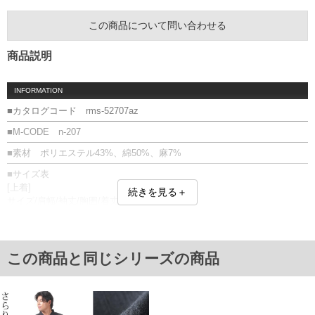
この商品について問い合わせる
商品説明
INFORMATION
■カタログコード rms-52707az
■M-CODE n-207
■素材 ポリエステル43%、綿50%、麻7%
■サイズ表
[上着]
続きを見る＋
サイズ/肩幅/袖丈/胸囲/着丈
3L/68/34/138/88
4L/74/35/150/92
5L/80/36/162/96
6L/86/37/178/98
この商品と同じシリーズの商品
[パンツ]
サイズ/ウエスト/渡幅/股上/股下
3L/90～120/39/36/34
4L/100～130/41/38/36