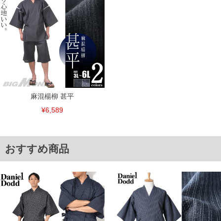
5L/110～140/43/40/38
6L/120～150/45/42/38
単位はcm
※【返品交換について】
返品交換希望の方は、商品到着後1週間以内にご連絡ください。
下着(肌着)やワイシャツは商品の性質上、返品交換不可とさせて頂いております。予め
ご了承くださいませ。
※【ボトムの裾上げをご希望の場合】
裾上げ料金は500円+税となります。
備考欄に股下●cmとご記入下さい。（裾上げ無料対象商品は1本につき税込6,000円以
麻混楊柳 甚平
上の品が対象。1本5,999円以下の商品は有料（500円+税）となります。）
出荷まで約1週間～20日間程お時間を頂く場合がございます。
¥6,589
尚、裾上げした商品は返品・交換不可となりますので、予めご了承下さい。
一部、お直しに対応出来ない商品がございます。(例：裾にファスナーや調節ひもが付
いている、極端なデザインが施されている等)
※商品によって若干のサイズの誤差がございます。また、お客様がご使用の環境（コ
おすすめ商品
ンピュータ画面）によって、商品の色味が若干異なる場合がございます。予めご了承
ください。
※当店での掲載商品は、実店鋪と在庫を共用しておりますので店頭での売り違い、店
舗からのお取り寄せ等により、お客様にご迷惑をお掛けしてしまう場合がございま
す。そのようなことがない様最大限に努めておりますが、もしあった場合速やかにご
連絡させて頂きますので予めご了承ください。
ITEM INTRODUCTION