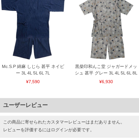
Mc.S.P 綿麻 しじら 甚平 ネイビ
黒柴印和んこ堂 ジャガードメッ
ー 3L 4L 5L 6L 7L
シュ 甚平 グレー 3L 4L 5L 6L 8L
¥7,590
¥6,930
ユーザーレビュー
この商品に寄せられたカスタマーレビューはまだありません。
レビューを評価するには
ログイン
が必要です。