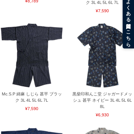
¥8,789
ク 3L 4L 5L 6L 7L
¥7,590
Mc.S.P 綿麻 しじら 甚平 ブラッ
黒柴印和んこ堂 ジャガードメッ
ク 3L 4L 5L 6L 7L
シュ 甚平 ネイビー 3L 4L 5L 6L
8L
¥7,590
¥6,930