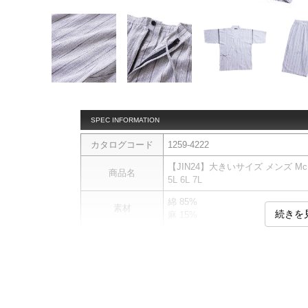
SPEC INFORMATION
カタログコード
1259-4222
【JIN24】大きいサイズ メンズ Mc.S.
商品名
5L 6L 7L
綿 85%
素材
続きを
麻 15%
甚平です。
【サイズについて】
サイズ表のウエストサイズは適応
商品説明
トップス：サイドポケット／サイ
パンツ：前開きファスナー／ウエス
ト