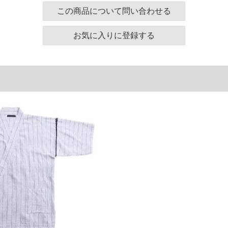
この商品について問い合わせる
ズ表
お気に入りに登録する
肩幅
袖丈
アームホール
袖口
70
30
64
54
75
31
68
56
80
31
68
58
85
32
72
60
90
33
76
62
ヒップ
総丈
144
74
154
76
164
78