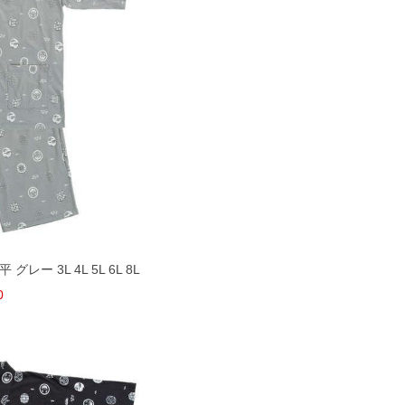
ー 3L 4L 5L 6L 8L
0