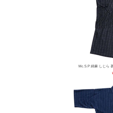
※【返品交換について】
返品交換希望の方は、商品到着後1週
下着(肌着)やワイシャツは商品の性
承くださいませ。
DETAIL
Mc.S.P 綿麻 しじら 甚