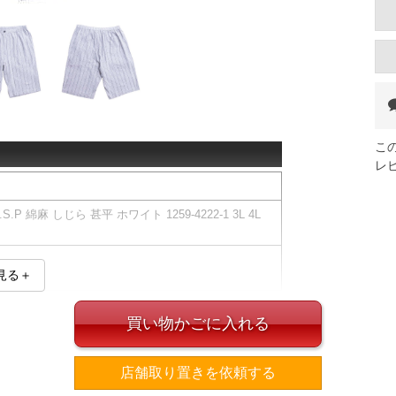
こ
レ
P 綿麻 しじら 甚平 ホワイト 1259-4222-1 3L 4L
見る＋
買い物かごに入れる
範囲となります。
ドスリット
トシャーリング(調節ひも有)／サイド・バックポケッ
店舗取り置きを依頼する