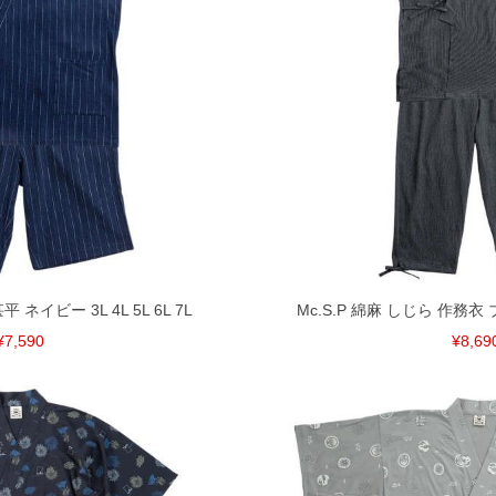
平 ネイビー 3L 4L 5L 6L 7L
Mc.S.P 綿麻 しじら 作務衣 ブラ
¥7,590
¥8,69