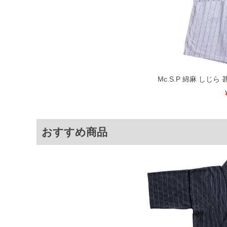
6L
125～140
42
53
7L
135～150
43
56
※商品によって若干のサイズの誤差が
ータ画面）によって、商品の色味が若
※上記サイズが実際の商品に付いてい
Mc.S.P 綿麻 しじら 甚
扱い前に商品付属タグの記載もご確認
※当店での掲載商品は、実店鋪と在庫
のお取り寄せ等により、お客様にご迷
ことがない様最大限に努めております
で予めご了承ください。
おすすめ商品
※【ボトムの裾上げをご希望の場合】
裾上げ料金は500円+税となります。
ご注意
備考欄に股下●cmとご記入下さい。（
が対象。1本5,999円以下の商品は有
出荷まで約1週間～20日間程お時間を
尚、裾上げした商品は返品・交換不可
一部、お直しに対応出来ない商品がご
いる、極端なデザインが施されている