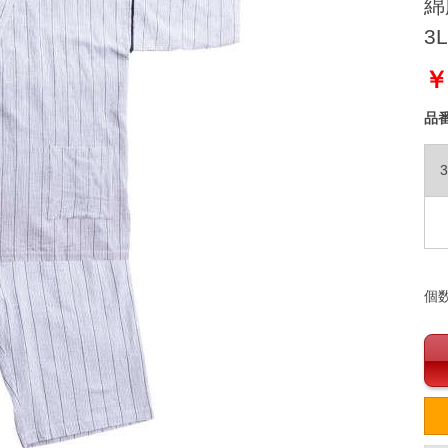
綿
3L
￥
品
3
個