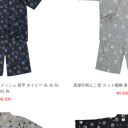
シュ 甚平 ネイビー 3L 4L 5L
黒柴印和んこ堂 カット楊柳 甚平 グレ
6L 8L
¥6,93
¥6,930