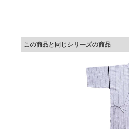
しじら(リンス加工)
サイ
[トップス]
サイズ
バスト
総丈
裾周り
この商品と同じシリーズの商品
3L
140
90
140
4L
150
92
150
5L
160
94
160
6L
170
96
170
7L
180
98
180
[ボトム]
サイズ
ウエスト
股下
わたり幅
3L
95～110
39
44
4L
105～120
40
47
5L
115～130
41
50