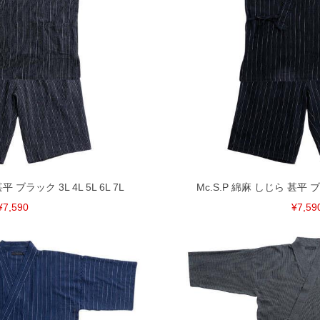
間以内にご連絡ください。
質上、返品交換不可とさせて頂いております。予めご了
平 ブラック 3L 4L 5L 6L 7L
Mc.S.P 綿麻 しじら 甚平 ブラッ
¥7,590
¥7,59