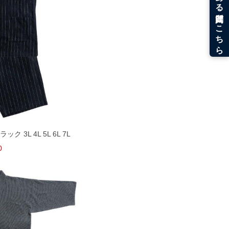
ク 3L 4L 5L 6L 7L
0