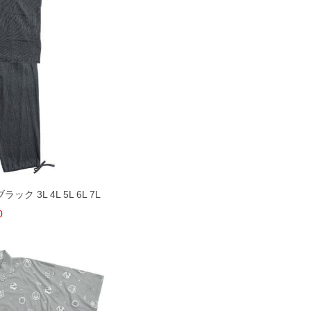
ック 3L 4L 5L 6L 7L
0