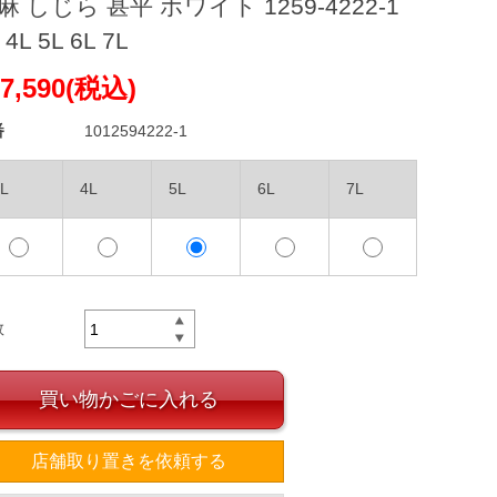
麻 しじら 甚平 ホワイト 1259-4222-1
 4L 5L 6L 7L
7,590(税込)
番
1012594222-1
L
4L
5L
6L
7L
数
買い物かごに入れる
店舗取り置きを依頼する