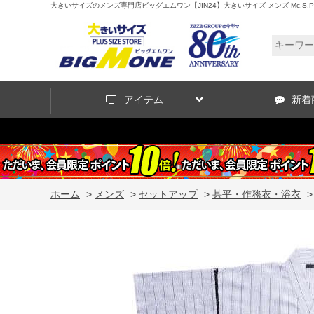
大きいサイズのメンズ専門店ビッグエムワン【JIN24】大きいサイズ メンズ Mc.S.P 綿麻 し
アイテム
新着
ホーム
>
メンズ
>
セットアップ
>
甚平・作務衣・浴衣