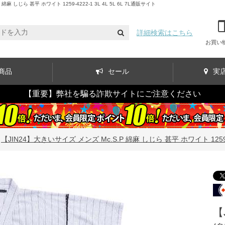
じら 甚平 ホワイト 1259-4222-1 3L 4L 5L 6L 7L通販サイト
詳細検索はこちら
お買い
商品
セール
実
【重要】弊社を騙る詐欺サイトにご注意ください
>
【JIN24】大きいサイズ メンズ Mc.S.P 綿麻 しじら 甚平 ホワイト 1259-4222
【