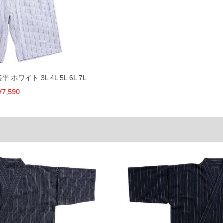
174
80
184
82
単位はcm
ございます。また、お客様がご使用の環境（コンピュ
干異なる場合がございます。予めご了承ください。
るタグのサイズ表記と異なる場合があります。お取り
平 ホワイト 3L 4L 5L 6L 7L
下さい。
¥7,590
を共用しておりますので店頭での売り違い、店舗から
惑をお掛けしてしまう場合がございます。そのような
が、もしあった場合速やかにご連絡させて頂きますの
裾上げ無料対象商品は1本につき税込6,000円以上の品
料（500円+税）となります。）
頂く場合がございます。
となりますので、予めご了承下さい。
ざいます。(例：裾にファスナーや調節ひもが付いて
等)