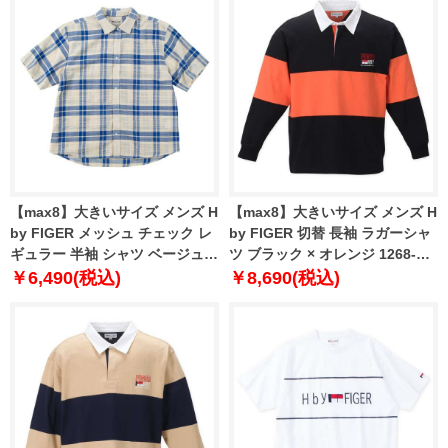
【max8】大きいサイズ メンズ H
【max8】大きいサイズ メンズ H
by FIGER メッシュ チェック レ
by FIGER 切替 長袖 ラガーシャ
ギュラー 半袖 シャツ ベージュ
ツ ブラック × オレンジ 1268-
1267-5200-1 3L 4L 5L 6L 8L
2341-2 3L 4L 5L 6L 8L
￥6,490(税込)
￥8,690(税込)