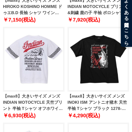
【max8】大きいサイズ メンズ
【max8】大きいサイズ メンズ
HIROKO KOSHINO HOMME ド
INDIAN MOTOCYCLE プリント
ゥエB.D 長袖 シャツ ワイン
&刺繍 鹿の子 半袖 ポロシャツ オ
1277-4333-1 4L 5L 6L 7L 8L 9L
フホワイト 1278-3236-1 3L 4L
￥7,150(税込)
￥7,920(税込)
5L 6L 8L
【max8】大きいサイズ メンズ
【max8】大きいサイズ メンズ
INDIAN MOTOCYCLE 天竺プリ
INOKI ISM アントニオ猪木 天竺
ント 半袖 Tシャツ オフホワイト
半袖 Tシャツ ブラック 1278-
1278-3235-1 3L 4L 5L 6L 8L
5543-2 3L 4L 5L 6L 8L
￥6,930(税込)
￥4,290(税込)