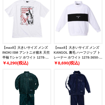
【max8】大きいサイズ メンズ
【max8】大きいサイズ メンズ
INOKI ISM アントニオ猪木 天竺
KANGOL 裏毛 ハーフジップ ト
半袖 Tシャツ ホワイト 1278-
レーナー ホワイト 1278-3650-1
5543-1 3L 4L 5L 6L 8L
3L 4L 5L 6L 8L
￥4,290(税込)
￥8,690(税込)