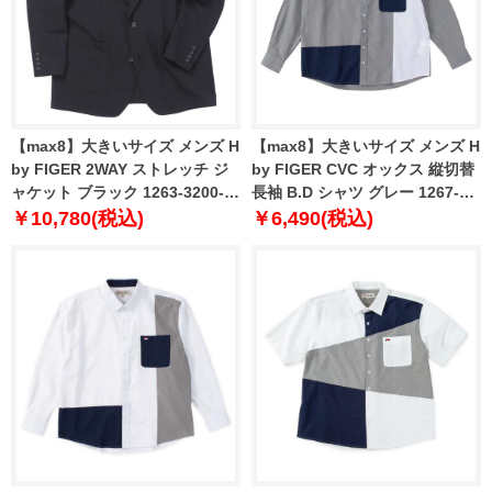
【max8】大きいサイズ メンズ H
【max8】大きいサイズ メンズ H
by FIGER 2WAY ストレッチ ジ
by FIGER CVC オックス 縦切替
ャケット ブラック 1263-3200-2
長袖 B.D シャツ グレー 1267-
3L 4L 5L 6L 7L 8L
4300-2 3L 4L 5L 6L 8L
￥10,780(税込)
￥6,490(税込)