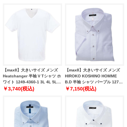
【max8】大きいサイズ メンズ
【max8】大きいサイズ メンズ
Heatchanger 半袖 V Tシャツ ホ
HIROKO KOSHINO HOMME
ワイト 1249-4360-1 3L 4L 5L
B.D 半袖 シャツ パープル 1277-
6L 7L 8L
5222-1 4L 5L 6L 7L 8L 9L 10L
￥3,740(税込)
￥7,150(税込)