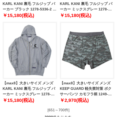
KARL KANI 裏毛 フルジップ パ
KARL KANI 裏毛 フルジップ パ
ーカー ブラック 1278-5336-2 3L
ーカー ミックスグレー 1278-
4L 5L 6L 8L
4611-1 3L 4L 5L 6L 8L
￥15,180(税込)
￥15,180(税込)
【max8】大きいサイズ メンズ
【max8】大きいサイズ メンズ
KARL KANI 裏毛 フルジップ パ
KEEP GUARD 軽失禁対策 ボク
ーカー ミックスグレー 1278-
サーパンツ カモフラ柄 1249-
5336-1 3L 4L 5L 6L 8L
4340-4 4L 5L 6L 7L 8L
￥15,180(税込)
￥2,970(税込)
[651～700件]
3000
件あります