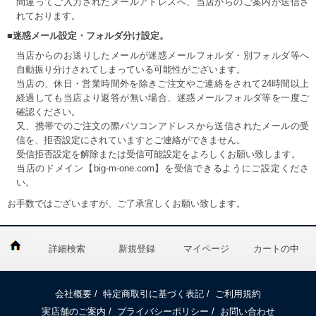
間違ってご入力されたメールアドレスへ、当店からのご案内が送信さ
れております。
■迷惑メール設定・フォルダ分け設定。
当店からのお送りしたメールが迷惑メールフォルダ・別フォルダ等へ
自動振り分けされてしまっている可能性がございます。
当店の、休日・営業時間外を除きご注文やご連絡をされて24時間以上
経過しても当店より返答が無い場合、迷惑メールフォルダ等を一度ご
確認ください。
又、携帯でのご注文の際パソコンアドレスから送信されたメールの受
信を、拒否設定にされていますとご連絡ができません。
受信拒否設定を解除または受信可能設定をよろしくお願い致します。
当店のドメイン【big-m-one.com】を受信できるようにご設定くださ
い。
お手数ではございますが、ご了承宜しくお願い致します。
詳細検索
新規登録
マイページ
カートの中
会社概要
/
特定商取引に基づく表記
/
ご利用規約
実店舗のご案内
/
プライバシーポリシー
/
お問い合わせ