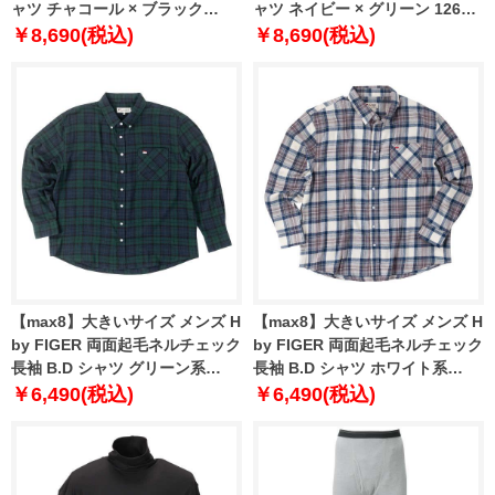
ャツ チャコール × ブラック
ャツ ネイビー × グリーン 1268-
1268-4241-2 3L 4L 5L 6L 8L
4241-1 3L 4L 5L 6L 8L
￥8,690(税込)
￥8,690(税込)
【max8】大きいサイズ メンズ H
【max8】大きいサイズ メンズ H
by FIGER 両面起毛ネルチェック
by FIGER 両面起毛ネルチェック
長袖 B.D シャツ グリーン系
長袖 B.D シャツ ホワイト系
1267-4301-2 3L 4L 5L 6L 8L
1267-4301-1 3L 4L 5L 6L 8L
￥6,490(税込)
￥6,490(税込)