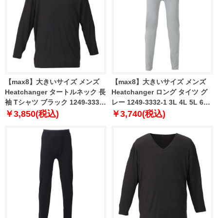
【max8】大きいサイズ メンズ
【max8】大きいサイズ メンズ
Heatchanger タートルネック 長
Heatchanger ロング タイツ グ
袖 Tシャツ ブラック 1249-3331-
レー 1249-3332-1 3L 4L 5L 6L
1 3L 4L 5L 6L 7L 8L
7L 8L
￥3,850(税込)
￥3,740(税込)