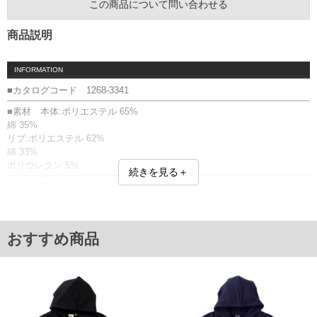
この商品について問い合わせる
商品説明
INFORMATION
■カタログコード 1268-3341
■素材 本体:ポリエステル 65%
綿 35%
リブ:ポリエステル 62%
綿 33%
ポリウレタン 5%
続きを見る＋
■商品説明
プルパーカーです。
プリント(ラバー)／リブ(袖口・裾)／フード(調節ひも有)／カンガルーポケ
ット有／裏起毛
おすすめ商品
■サイズ表
サイズ/バスト/総丈/裾周り/肩幅/袖丈
3L/136/78/110/60/61
4L/146/80/120/62/62
5L/156/82/130/64/63
6L/166/84/140/66/64