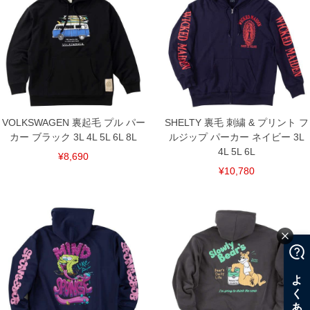
8L/186/88/160/70/66
単位はcm
※【返品交換について】
返品交換希望の方は、商品到着後1週間以内にご連絡ください。
下着(肌着)やワイシャツは商品の性質上、返品交換不可とさせて頂いております。予め
ご了承くださいませ。
※【ボトムの裾上げをご希望の場合】
裾上げ料金は500円+税となります。
備考欄に股下●cmとご記入下さい。（裾上げ無料対象商品は1本につき税込6,000円以
VOLKSWAGEN 裏起毛 プル パー
SHELTY 裏毛 刺繍 & プリント フ
上の品が対象。1本5,999円以下の商品は有料（500円+税）となります。）
カー ブラック 3L 4L 5L 6L 8L
ルジップ パーカー ネイビー 3L
出荷まで約1週間～20日間程お時間を頂く場合がございます。
4L 5L 6L
尚、裾上げした商品は返品・交換不可となりますので、予めご了承下さい。
¥8,690
一部、お直しに対応出来ない商品がございます。(例：裾にファスナーや調節ひもが付
¥10,780
いている、極端なデザインが施されている等)
※商品によって若干のサイズの誤差がございます。また、お客様がご使用の環境（コ
ンピュータ画面）によって、商品の色味が若干異なる場合がございます。予めご了承
ください。
※当店での掲載商品は、実店鋪と在庫を共用しておりますので店頭での売り違い、店
舗からのお取り寄せ等により、お客様にご迷惑をお掛けしてしまう場合がございま
す。そのようなことがない様最大限に努めておりますが、もしあった場合速やかにご
連絡させて頂きますので予めご了承ください。
DETAIL