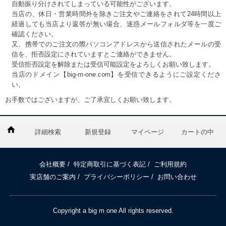
自動振り分けされてしまっている可能性がございます。
当店の、休日・営業時間外を除きご注文やご連絡をされて24時間以上
経過しても当店より返答が無い場合、迷惑メールフォルダ等を一度ご
確認ください。
又、携帯でのご注文の際パソコンアドレスから送信されたメールの受
信を、拒否設定にされていますとご連絡ができません。
受信拒否設定を解除または受信可能設定をよろしくお願い致します。
当店のドメイン【big-m-one.com】を受信できるようにご設定くださ
い。
お手数ではございますが、ご了承宜しくお願い致します。
詳細検索
新規登録
マイページ
カートの中
会社概要
/
特定商取引に基づく表記
/
ご利用規約
実店舗のご案内
/
プライバシーポリシー
/
お問い合わせ
Copyright a big m one All rights reserved.