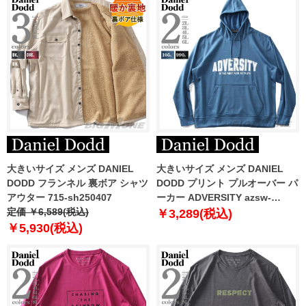
大きいサイズ メンズ DANIEL
大きいサイズ メンズ DANIEL
DODD フランネル 裏ボア シャツ
DODD プリント プルオーバー パ
アウター 715-sh250407
ーカー ADVERSITY azsw-
定価 ￥6,589(税込)
210421
￥3,289(税込)
￥5,930(税込)