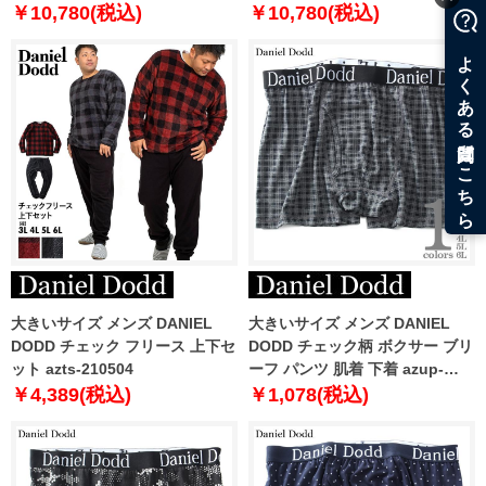
azd239001101t
azd239002102l
￥10,780(税込)
￥10,780(税込)
大きいサイズ メンズ DANIEL
大きいサイズ メンズ DANIEL
DODD チェック フリース 上下セ
DODD チェック柄 ボクサー ブリ
ット azts-210504
ーフ パンツ 肌着 下着 azup-
239072c
￥4,389(税込)
￥1,078(税込)