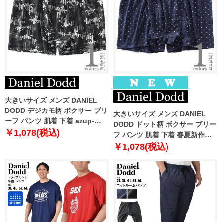
大きいサイズ メンズ DANIEL
DODD デジカモ柄 ボクサー ブリ
大きいサイズ メンズ DANIEL
ーフ パンツ 肌着 下着 azup-
DODD ドット柄 ボクサー ブリー
239074c
￥1,078(税込)
フ パンツ 肌着 下着 春夏新作
azup-269061c
￥1,078(税込)