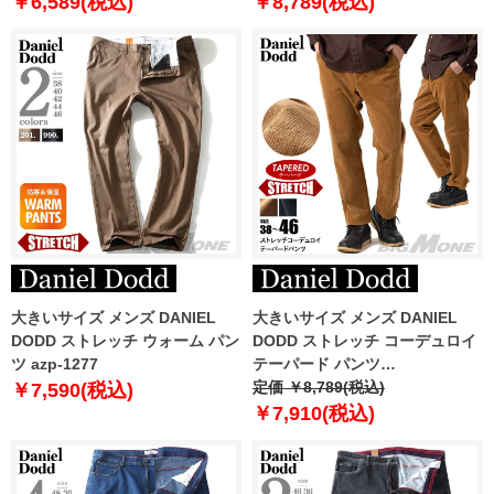
￥6,589(税込)
￥8,789(税込)
大きいサイズ メンズ DANIEL
大きいサイズ メンズ DANIEL
DODD ストレッチ ウォーム パン
DODD ストレッチ コーデュロイ
ツ azp-1277
テーパード パンツ
azp250501201t 【t2502】
定価 ￥8,789(税込)
￥7,590(税込)
￥7,910(税込)