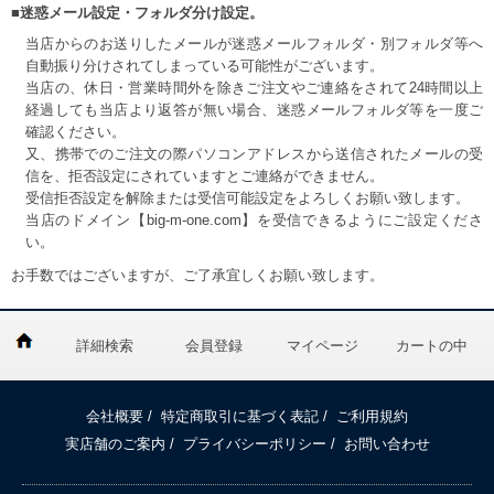
■迷惑メール設定・フォルダ分け設定。
当店からのお送りしたメールが迷惑メールフォルダ・別フォルダ等へ
自動振り分けされてしまっている可能性がございます。
当店の、休日・営業時間外を除きご注文やご連絡をされて24時間以上
経過しても当店より返答が無い場合、迷惑メールフォルダ等を一度ご
確認ください。
又、携帯でのご注文の際パソコンアドレスから送信されたメールの受
信を、拒否設定にされていますとご連絡ができません。
受信拒否設定を解除または受信可能設定をよろしくお願い致します。
当店のドメイン【big-m-one.com】を受信できるようにご設定くださ
い。
お手数ではございますが、ご了承宜しくお願い致します。
詳細検索
会員登録
マイページ
カートの中
会社概要
/
特定商取引に基づく表記
/
ご利用規約
実店舗のご案内
/
プライバシーポリシー
/
お問い合わせ