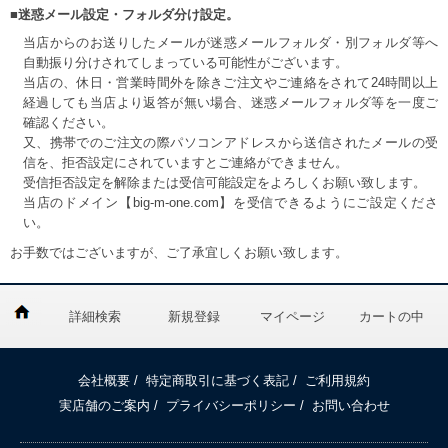
■迷惑メール設定・フォルダ分け設定。
当店からのお送りしたメールが迷惑メールフォルダ・別フォルダ等へ
自動振り分けされてしまっている可能性がございます。
当店の、休日・営業時間外を除きご注文やご連絡をされて24時間以上
経過しても当店より返答が無い場合、迷惑メールフォルダ等を一度ご
確認ください。
又、携帯でのご注文の際パソコンアドレスから送信されたメールの受
信を、拒否設定にされていますとご連絡ができません。
受信拒否設定を解除または受信可能設定をよろしくお願い致します。
当店のドメイン【big-m-one.com】を受信できるようにご設定くださ
い。
お手数ではございますが、ご了承宜しくお願い致します。
詳細検索
新規登録
マイページ
カートの中
会社概要
/
特定商取引に基づく表記
/
ご利用規約
実店舗のご案内
/
プライバシーポリシー
/
お問い合わせ