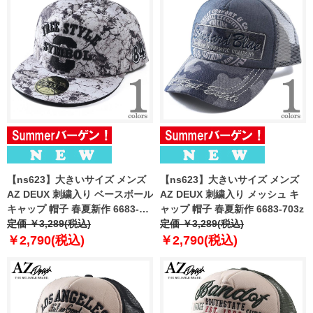
【ns623】大きいサイズ メンズ
【ns623】大きいサイズ メンズ
AZ DEUX 刺繍入り ベースボール
AZ DEUX 刺繍入り メッシュ キ
キャップ 帽子 春夏新作 6683-
ャップ 帽子 春夏新作 6683-703z
700z
定価 ￥3,289(税込)
定価 ￥3,289(税込)
￥2,790(税込)
￥2,790(税込)