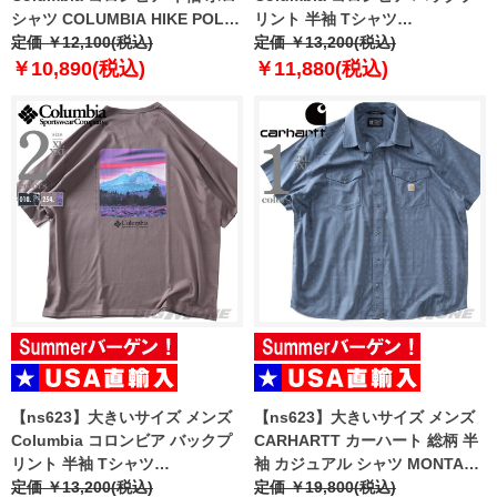
シャツ COLUMBIA HIKE POLO
リント 半袖 Tシャツ
USA直輸入 1990401
定価 ￥12,100(税込)
HEAVYWEIGHT ICONIC TEE
定価 ￥13,200(税込)
USA直輸入 2155061
￥10,890(税込)
￥11,880(税込)
【ns623】大きいサイズ メンズ
【ns623】大きいサイズ メンズ
Columbia コロンビア バックプ
CARHARTT カーハート 総柄 半
リント 半袖 Tシャツ
袖 カジュアル シャツ MONTANA
HEAVYWEIGHT BACK
定価 ￥13,200(税込)
BOZEMAN RELAXED SHORT
定価 ￥19,800(税込)