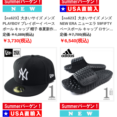
【ns623】大きいサイズ メンズ
【ns623】大きいサイズ メンズ
PLAYBOY プレイボーイ ベース
NEW ERA ニューエラ 59FIFTY
ボール キャップ 帽子 春夏新作
ベースボール キャップ ロサンゼ
6613-700
定価 ￥4,389(税込)
ルスドジャース DODGERS 帽子
定価 ￥7,700(税込)
USA直輸入 10047495
￥3,730(税込)
￥6,540(税込)