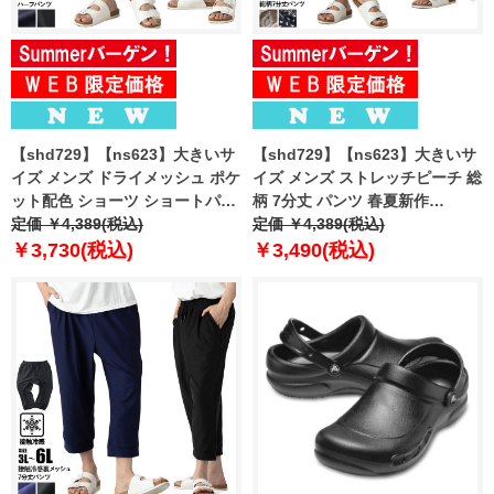
【shd729】【ns623】大きいサ
【shd729】【ns623】大きいサ
イズ メンズ ドライメッシュ ポケ
イズ メンズ ストレッチピーチ 総
ット配色 ショーツ ショートパン
柄 7分丈 パンツ 春夏新作
ツ ハーフパンツ 春夏新作
定価 ￥4,389(税込)
302249az 【fre】
定価 ￥4,389(税込)
302252az 【fre】
￥3,730(税込)
￥3,490(税込)