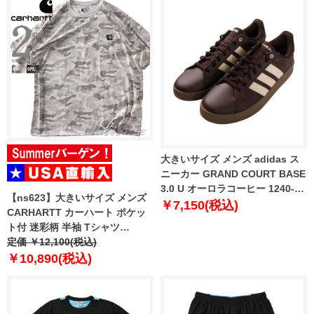
大きいサイズ メンズ adidas ス
ニーカー GRAND COURT BASE
3.0 U オーロラコーヒー 1240-
【ns623】大きいサイズ メンズ
6367-1 29 30 31
￥7,150(税込)
CARHARTT カーハート ポケッ
ト付 迷彩柄 半袖 Tシャツ
IRVINE RELAXED CAMO T-
定価 ￥12,100(税込)
SHIRT USA直輸入 107298
￥10,890(税込)