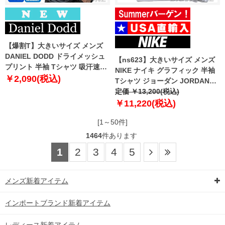
【爆割T】大きいサイズ メンズ
DANIEL DODD ドライメッシュ
【ns623】大きいサイズ メンズ
プリント 半袖 Tシャツ 吸汗速乾
NIKE ナイキ グラフィック 半袖
春夏新作 tjt-2602dry4 【fre】
￥2,090(税込)
Tシャツ ジョーダン JORDAN
BRAND USA直輸入 if3112
定価 ￥13,200(税込)
￥11,220(税込)
[1～50件]
1464
件あります
1
2
3
4
5
メンズ新着アイテム
インポートブランド新着アイテム
レディース新着アイテム