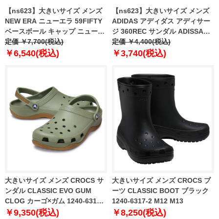
【ns623】大きいサイズ メンズ
【ns623】大きいサイズ メンズ
NEW ERA ニューエラ 59FIFTY
ADIDAS アディダス アディサー
ベースボール キャップ ニューヨ
ジ 360REC サンダル ADISSAGE
ークヤンキース YANKEES 帽子
定価 ￥7,700(税込)
360REC SLIDES 春夏新作
定価 ￥4,400(税込)
USA直輸入 10003436
js3569
￥6,540(税込)
￥3,740(税込)
大きいサイズ メンズ CROCS サ
大きいサイズ メンズ CROCS ブ
ンダル CLASSIC EVO GUM
ーツ CLASSIC BOOT ブラック
CLOG カーゴ×ガム 1240-6316-1
1240-6317-2 M12 M13
M12 M13
￥9,350(税込)
￥8,250(税込)