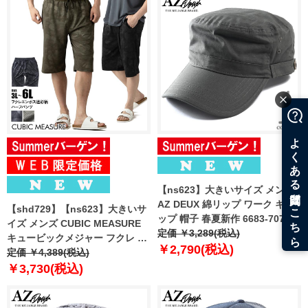
【ns623】大きいサイズ メンズ
AZ DEUX 綿リップ ワーク キャ
【shd729】【ns623】大きいサ
ップ 帽子 春夏新作 6683-707z
イズ メンズ CUBIC MEASURE
定価 ￥3,289(税込)
キュービックメジャー フクレ エ
￥2,790(税込)
ンボス 迷彩柄 ショーツ ショート
定価 ￥4,389(税込)
パンツ ハーフパンツ 春夏新作
￥3,730(税込)
6753-384z 【fre】