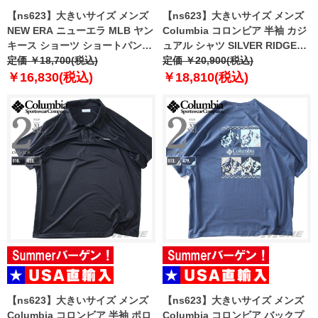
【ns623】大きいサイズ メンズ
【ns623】大きいサイズ メンズ
NEW ERA ニューエラ MLB ヤン
Columbia コロンビア 半袖 カジ
キース ショーツ ショートパンツ
ュアル シャツ SILVER RIDGE
ハーフパンツ MLB WASHED
定価 ￥18,700(税込)
ELITE SHORT SLEEVE WOVEN
定価 ￥20,900(税込)
NEW YORK YANKEES T-SHIRT
USA直輸入 2164521
￥16,830(税込)
￥18,810(税込)
USA直輸入 60771649
【ns623】大きいサイズ メンズ
【ns623】大きいサイズ メンズ
Columbia コロンビア 半袖 ポロ
Columbia コロンビア バックプ