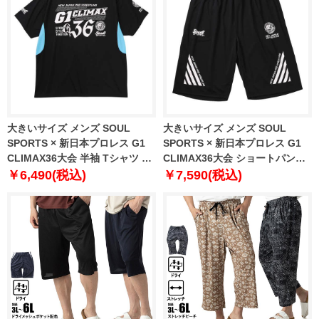
大きいサイズ メンズ SOUL
大きいサイズ メンズ SOUL
SPORTS × 新日本プロレス G1
SPORTS × 新日本プロレス G1
CLIMAX36大会 半袖 Tシャツ ブ
CLIMAX36大会 ショートパンツ
ラック 1278-6222-1 3L 4L 5L
ブラック 1274-6242-1 3L 4L 5L
￥6,490(税込)
￥7,590(税込)
6L 8L
6L 8L