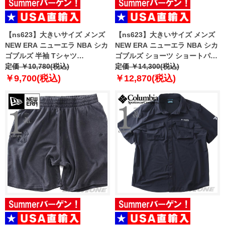
【ns623】大きいサイズ メンズ
【ns623】大きいサイズ メンズ
NEW ERA ニューエラ NBA シカ
NEW ERA ニューエラ NBA シカ
ゴブルズ 半袖 Tシャツ
ゴブルズ ショーツ ショートパン
CHICAGO BULLS NBA BLACK
定価 ￥10,780(税込)
ツ ハーフパンツ NBA CHICAGO
定価 ￥14,300(税込)
OVERSIZED T-SHIRT USA直輸
BULLS BLACK SHORTS USA直
￥9,700(税込)
￥12,870(税込)
入 60771523
輸入 60771533