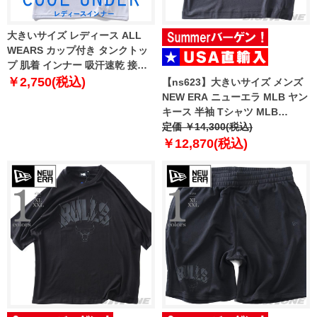
大きいサイズ レディース ALL
WEARS カップ付き タンクトッ
プ 肌着 インナー 吸汗速乾 接触
冷感 通気性 春夏新作 387-
￥2,750(税込)
【ns623】大きいサイズ メンズ
259001aw
NEW ERA ニューエラ MLB ヤン
キース 半袖 Tシャツ MLB
WASHED NEW YORK YANKEES
定価 ￥14,300(税込)
T-SHIRT USA直輸入 60771645
￥12,870(税込)