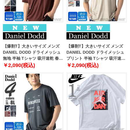
【爆割T】大きいサイズ メンズ
【爆割T】大きいサイズ メンズ
DANIEL DODD ドライメッシュ
DANIEL DODD ドライメッシュ
無地 半袖 Tシャツ 吸汗速乾 春夏
プリント 半袖 Tシャツ 吸汗速乾
新作 tjt-2602dry5 【fre】
春夏新作 tjt-2602dry3 【fre】
￥2,090(税込)
￥2,090(税込)