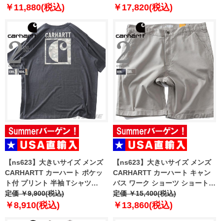
GRAPHIC TEE USA直輸入
SLEEVE PLAID SHIRT USA直輸
￥11,880(税込)
￥17,820(税込)
2155041
入 107284
【ns623】大きいサイズ メンズ
【ns623】大きいサイズ メンズ
CARHARTT カーハート ポケッ
CARHARTT カーハート キャン
ト付 プリント 半袖 Tシャツ
バス ワーク ショーツ ショートパ
IRVINE RELAXED BLOCK
定価 ￥9,900(税込)
ンツ ハーフパンツ CANVAS
定価 ￥15,400(税込)
CAMO T-SHIRT USA直輸入
UTILITY WORK SHORT USA直
￥8,910(税込)
￥13,860(税込)
107296
輸入 103652