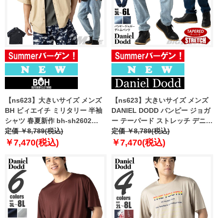
【ns623】大きいサイズ メンズ
【ns623】大きいサイズ メンズ
BH ビィエイチ ミリタリー 半袖
DANIEL DODD バンピー ジョガ
シャツ 春夏新作 bh-sh2602
ー テーパード ストレッチ デニム
【fre】
定価 ￥8,789(税込)
パンツ 春夏新作 830-d-259005
定価 ￥8,789(税込)
【fre】
￥7,470(税込)
￥7,470(税込)