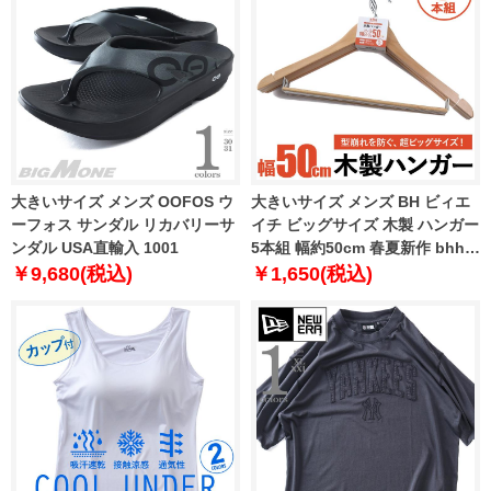
大きいサイズ メンズ OOFOS ウ
大きいサイズ メンズ BH ビィエ
ーフォス サンダル リカバリーサ
イチ ビッグサイズ 木製 ハンガー
ンダル USA直輸入 1001
5本組 幅約50cm 春夏新作 bhhg-
269001
￥9,680(税込)
￥1,650(税込)