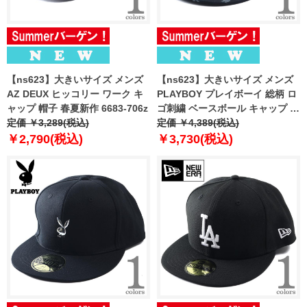
【ns623】大きいサイズ メンズ
【ns623】大きいサイズ メンズ
AZ DEUX ヒッコリー ワーク キ
PLAYBOY プレイボーイ 総柄 ロ
ャップ 帽子 春夏新作 6683-706z
ゴ刺繍 ベースボール キャップ 帽
定価 ￥3,289(税込)
子 春夏新作 6613-701
定価 ￥4,389(税込)
￥2,790(税込)
￥3,730(税込)