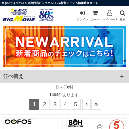
大きいサイズのメンズ専門店ビッグエムワン■新着アイテム情報通販サイト
ログイン
カート
マイページ
検索
並べ替え
[1～50件]
1464
件あります
1
2
3
4
5