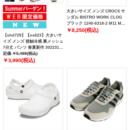
大きいサイズ メンズ CROCS サ
ンダル BISTRO WORK CLOG
ブラック 1240-6318-2 M11 M12
M13 M14
￥8,250(税込)
【shd729】【ns623】大きいサ
イズ メンズ 接触冷感 裏メッシュ
7分丈 パンツ 春夏新作 302231az
【fre】
定価 ￥5,489(税込)
￥3,990(税込)