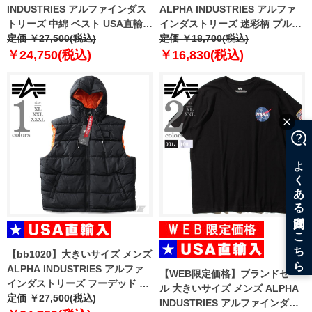
INDUSTRIES アルファインダス
ALPHA INDUSTRIES アルファ
トリーズ 中綿 ベスト USA直輸入
インダストリーズ 迷彩柄 プルオ
118109
定価 ￥27,500(税込)
ーバー パーカー Basic hoody
定価 ￥18,700(税込)
Camo USA直輸入 178312c
￥24,750(税込)
￥16,830(税込)
【bb1020】大きいサイズ メンズ
ALPHA INDUSTRIES アルファ
【WEB限定価格】ブランドセー
インダストリーズ フーデッド 中
ル 大きいサイズ メンズ ALPHA
綿 ベスト USA直輸入 118110
定価 ￥27,500(税込)
INDUSTRIES アルファインダス