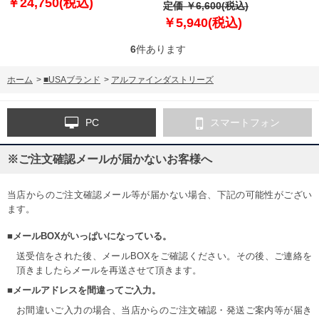
￥24,750(税込)
トリーズ プリント 半袖 Tシャツ
定価 ￥6,600(税込)
USA直輸入 uts49000g1
￥5,940(税込)
6
件あります
ホーム
>
■USAブランド
>
アルファインダストリーズ
PC
スマートフォン
※ご注文確認メールが届かないお客様へ
当店からのご注文確認メール等が届かない場合、下記の可能性がござい
ます。
■メールBOXがいっぱいになっている。
送受信をされた後、メールBOXをご確認ください。その後、ご連絡を
頂きましたらメールを再送させて頂きます。
■メールアドレスを間違ってご入力。
お間違いご入力の場合、当店からのご注文確認・発送ご案内等が届き