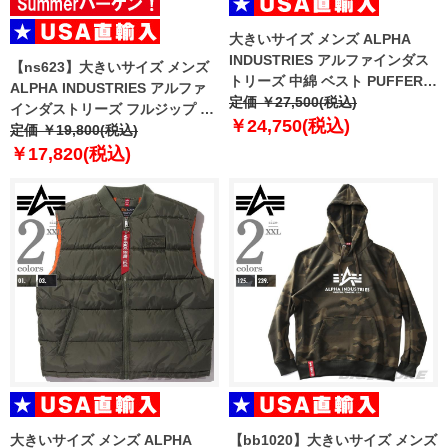
大きいサイズ メンズ ALPHA
INDUSTRIES アルファインダス
【ns623】大きいサイズ メンズ
トリーズ 中綿 ベスト PUFFER
ALPHA INDUSTRIES アルファ
VEST USA直輸入 138122
定価 ￥27,500(税込)
インダストリーズ フルジップ パ
￥24,750(税込)
ーカー BASIC ZIP HOODY USA
定価 ￥19,800(税込)
直輸入 118342
￥17,820(税込)
大きいサイズ メンズ ALPHA
【bb1020】大きいサイズ メンズ