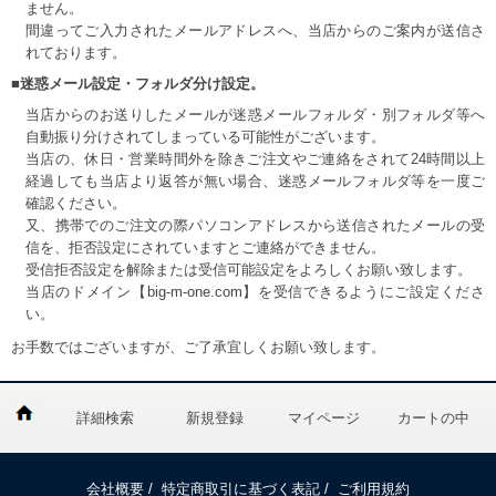
ません。
間違ってご入力されたメールアドレスへ、当店からのご案内が送信さ
れております。
■迷惑メール設定・フォルダ分け設定。
当店からのお送りしたメールが迷惑メールフォルダ・別フォルダ等へ
自動振り分けされてしまっている可能性がございます。
当店の、休日・営業時間外を除きご注文やご連絡をされて24時間以上
経過しても当店より返答が無い場合、迷惑メールフォルダ等を一度ご
確認ください。
又、携帯でのご注文の際パソコンアドレスから送信されたメールの受
信を、拒否設定にされていますとご連絡ができません。
受信拒否設定を解除または受信可能設定をよろしくお願い致します。
当店のドメイン【big-m-one.com】を受信できるようにご設定くださ
い。
お手数ではございますが、ご了承宜しくお願い致します。
詳細検索
新規登録
マイページ
カートの中
会社概要
/
特定商取引に基づく表記
/
ご利用規約