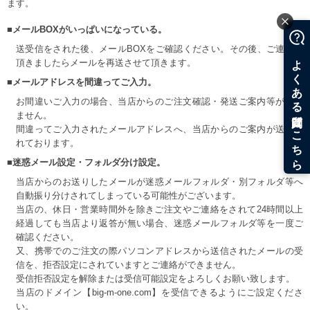
ます。
■メールBOXがいっぱいになっている。
送受信をされた後、メールBOXをご確認ください。その後、ご連絡を
頂きましたらメールを再送させて頂きます。
■メールアドレスを間違ってご入力。
お間違いご入力の場合、当店からのご注文確認・発送ご案内等が届き
ません。
間違ってご入力されたメールアドレスへ、当店からのご案内が送信さ
れております。
■迷惑メール設定・フォルダ分け設定。
当店からのお送りしたメールが迷惑メールフォルダ・別フォルダ等へ
自動振り分けされてしまっている可能性がございます。
当店の、休日・営業時間外を除きご注文やご連絡をされて24時間以上
経過しても当店より返答が無い場合、迷惑メールフォルダ等を一度ご
確認ください。
又、携帯でのご注文の際パソコンアドレスから送信されたメールの受
信を、拒否設定にされていますとご連絡ができません。
受信拒否設定を解除または受信可能設定をよろしくお願い致します。
当店のドメイン【big-m-one.com】を受信できるようにご設定くださ
い。