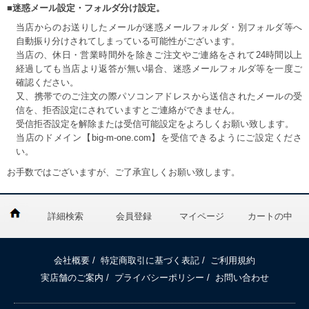
■迷惑メール設定・フォルダ分け設定。
当店からのお送りしたメールが迷惑メールフォルダ・別フォルダ等へ
自動振り分けされてしまっている可能性がございます。
当店の、休日・営業時間外を除きご注文やご連絡をされて24時間以上
経過しても当店より返答が無い場合、迷惑メールフォルダ等を一度ご
確認ください。
又、携帯でのご注文の際パソコンアドレスから送信されたメールの受
信を、拒否設定にされていますとご連絡ができません。
受信拒否設定を解除または受信可能設定をよろしくお願い致します。
当店のドメイン【big-m-one.com】を受信できるようにご設定くださ
い。
お手数ではございますが、ご了承宜しくお願い致します。
詳細検索
会員登録
マイページ
カートの中
会社概要
/
特定商取引に基づく表記
/
ご利用規約
実店舗のご案内
/
プライバシーポリシー
/
お問い合わせ