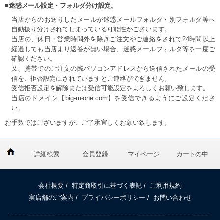
■迷惑メール設定・フォルダ分け設定。
当店からのお送りしたメールが迷惑メールフォルダ・別フォルダ等へ
自動振り分けされてしまっている可能性がございます。
当店の、休日・営業時間外を除きご注文やご連絡をされて24時間以上
経過しても当店より返答が無い場合、迷惑メールフォルダ等を一度ご
確認ください。
又、携帯でのご注文の際パソコンアドレスから送信されたメールの受
信を、拒否設定にされていますとご連絡ができません。
受信拒否設定を解除または受信可能設定をよろしくお願い致します。
当店のドメイン【big-m-one.com】を受信できるようにご設定くださ
い。
お手数ではございますが、ご了承宜しくお願い致します。
詳細検索
会員登録
マイページ
カートの中
会社概要
/
特定商取引に基づく表記
/
ご利用規約
実店舗のご案内
/
プライバシーポリシー
/
お問い合わせ