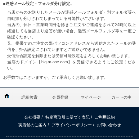
■迷惑メール設定・フォルダ分け設定。
当店からのお送りしたメールが迷惑メールフォルダ・別フォルダ等へ
自動振り分けされてしまっている可能性がございます。
当店の、休日・営業時間外を除きご注文やご連絡をされて24時間以上
経過しても当店より返答が無い場合、迷惑メールフォルダ等を一度ご
確認ください。
又、携帯でのご注文の際パソコンアドレスから送信されたメールの受
信を、拒否設定にされていますとご連絡ができません。
受信拒否設定を解除または受信可能設定をよろしくお願い致します。
当店のドメイン【big-m-one.com】を受信できるようにご設定くださ
い。
お手数ではございますが、ご了承宜しくお願い致します。
詳細検索
会員登録
マイページ
カートの中
会社概要
/
特定商取引に基づく表記
/
ご利用規約
実店舗のご案内
/
プライバシーポリシー
/
お問い合わせ