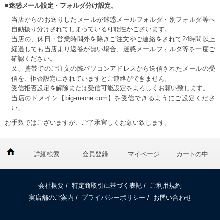
■迷惑メール設定・フォルダ分け設定。
当店からのお送りしたメールが迷惑メールフォルダ・別フォルダ等へ
自動振り分けされてしまっている可能性がございます。
当店の、休日・営業時間外を除きご注文やご連絡をされて24時間以上
経過しても当店より返答が無い場合、迷惑メールフォルダ等を一度ご
確認ください。
又、携帯でのご注文の際パソコンアドレスから送信されたメールの受
信を、拒否設定にされていますとご連絡ができません。
受信拒否設定を解除または受信可能設定をよろしくお願い致します。
当店のドメイン【big-m-one.com】を受信できるようにご設定くださ
い。
お手数ではございますが、ご了承宜しくお願い致します。
詳細検索
会員登録
マイページ
カートの中
会社概要
/
特定商取引に基づく表記
/
ご利用規約
実店舗のご案内
/
プライバシーポリシー
/
お問い合わせ