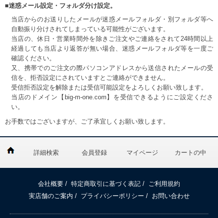
■迷惑メール設定・フォルダ分け設定。
当店からのお送りしたメールが迷惑メールフォルダ・別フォルダ等へ
自動振り分けされてしまっている可能性がございます。
当店の、休日・営業時間外を除きご注文やご連絡をされて24時間以上
経過しても当店より返答が無い場合、迷惑メールフォルダ等を一度ご
確認ください。
又、携帯でのご注文の際パソコンアドレスから送信されたメールの受
信を、拒否設定にされていますとご連絡ができません。
受信拒否設定を解除または受信可能設定をよろしくお願い致します。
当店のドメイン【big-m-one.com】を受信できるようにご設定くださ
い。
お手数ではございますが、ご了承宜しくお願い致します。
詳細検索
会員登録
マイページ
カートの中
会社概要
/
特定商取引に基づく表記
/
ご利用規約
実店舗のご案内
/
プライバシーポリシー
/
お問い合わせ