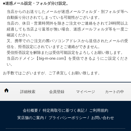
■迷惑メール設定・フォルダ分け設定。
当店からのお送りしたメールが迷惑メールフォルダ・別フォルダ等へ
自動振り分けされてしまっている可能性がございます。
当店の、休日・営業時間外を除きご注文やご連絡をされて24時間以上
経過しても当店より返答が無い場合、迷惑メールフォルダ等を一度ご
確認ください。
又、携帯でのご注文の際パソコンアドレスから送信されたメールの受
信を、拒否設定にされていますとご連絡ができません。
受信拒否設定を解除または受信可能設定をよろしくお願い致します。
当店のドメイン【big-m-one.com】を受信できるようにご設定くださ
い。
お手数ではございますが、ご了承宜しくお願い致します。
詳細検索
会員登録
マイページ
カートの中
会社概要
/
特定商取引に基づく表記
/
ご利用規約
実店舗のご案内
/
プライバシーポリシー
/
お問い合わせ