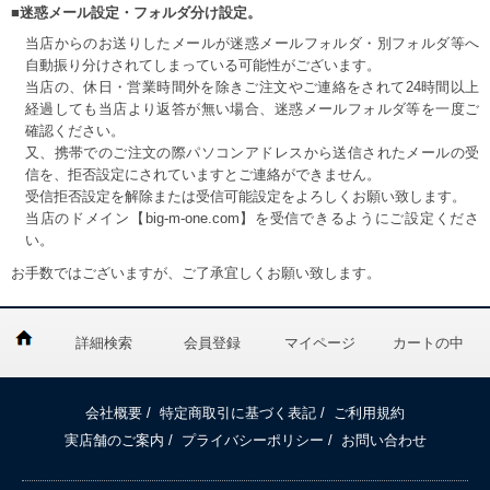
■迷惑メール設定・フォルダ分け設定。
当店からのお送りしたメールが迷惑メールフォルダ・別フォルダ等へ
自動振り分けされてしまっている可能性がございます。
当店の、休日・営業時間外を除きご注文やご連絡をされて24時間以上
経過しても当店より返答が無い場合、迷惑メールフォルダ等を一度ご
確認ください。
又、携帯でのご注文の際パソコンアドレスから送信されたメールの受
信を、拒否設定にされていますとご連絡ができません。
受信拒否設定を解除または受信可能設定をよろしくお願い致します。
当店のドメイン【big-m-one.com】を受信できるようにご設定くださ
い。
お手数ではございますが、ご了承宜しくお願い致します。
詳細検索
会員登録
マイページ
カートの中
会社概要
/
特定商取引に基づく表記
/
ご利用規約
実店舗のご案内
/
プライバシーポリシー
/
お問い合わせ