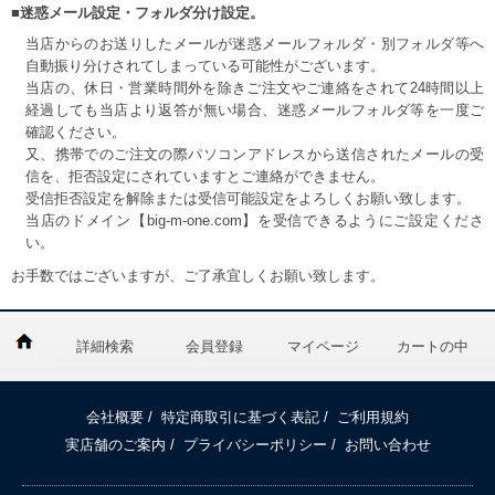
■迷惑メール設定・フォルダ分け設定。
当店からのお送りしたメールが迷惑メールフォルダ・別フォルダ等へ
自動振り分けされてしまっている可能性がございます。
当店の、休日・営業時間外を除きご注文やご連絡をされて24時間以上
経過しても当店より返答が無い場合、迷惑メールフォルダ等を一度ご
確認ください。
又、携帯でのご注文の際パソコンアドレスから送信されたメールの受
信を、拒否設定にされていますとご連絡ができません。
受信拒否設定を解除または受信可能設定をよろしくお願い致します。
当店のドメイン【big-m-one.com】を受信できるようにご設定くださ
い。
お手数ではございますが、ご了承宜しくお願い致します。
詳細検索
会員登録
マイページ
カートの中
会社概要
/
特定商取引に基づく表記
/
ご利用規約
実店舗のご案内
/
プライバシーポリシー
/
お問い合わせ