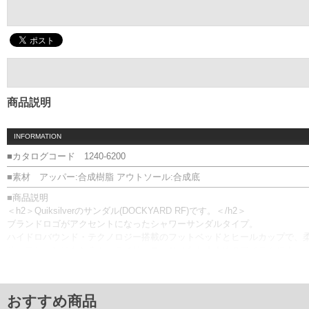
商品説明
INFORMATION
■カタログコード 1240-6200
■素材 アッパー:合成樹脂 アウトソール:合成底
■商品説明
＜h2＞Quiksilverのサンダル(DOCKYARD RF)です。＜/h2＞
ブランドロゴがアクセントになったシャワーサンダルタイプ。
ハイドロバウンド・テクノロジー搭載のフットベッドとヒールカップで、
サーフシーンはもちろん、デイリーユースにもおすすめのアイテムです。
DOCKYARD RF／プリント
■サイズ表
サイズ/適応/甲幅(外寸)
おすすめ商品