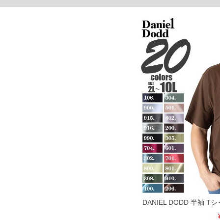
29/29
30/30/11.6
31/31/11.9
32/32/12
単位はcm
※【返品交換について】
返品交換希望の方は、商品到着後1週間以内にご連絡ください。
下着(肌着)やワイシャツは商品の性質上、返品交換不可とさせて頂いております。予め
※【ボトムの裾上げをご希望の場合】
裾上げ料金は500円+税となります。
備考欄に股下●cmとご記入下さい。（裾上げ無料対象商品は1本につき税込6,000円以上の
出荷まで約1週間～20日間程お時間を頂く場合がございます。
尚、裾上げした商品は返品・交換不可となりますので、予めご了承下さい。
一部、お直しに対応出来ない商品がございます。(例：裾にファスナーや調節ひもが付い
※商品によって若干のサイズの誤差がございます。また、お客様がご使用の環境（コン
※当店での掲載商品は、実店鋪と在庫を共用しておりますので店頭での売り違い、店舗
ますので予めご了承ください。
DETAIL
DANIEL DODD 半袖 