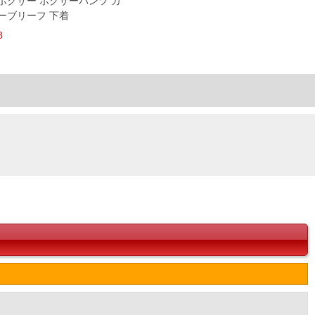
き ボクサー ボクサーパンツ カ
ーブリーフ 下着
8