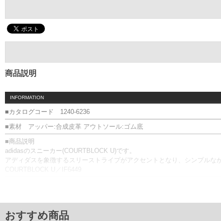
商品説明
INFORMATION
■カタログコード 1240-6236
■素材 アッパー:合成皮革 アウトソール:ゴム底
■商品説明
adidasのスニーカー(COURTBLOCK U)です。
アディダスを象徴するスリーストライプがアクセントとなり、シンプルな
COURTBLOCK U／IF6449
■サイズ表
サイズ/適応/甲幅(外寸)
29/29
30/30/11.1
おすすめ商品