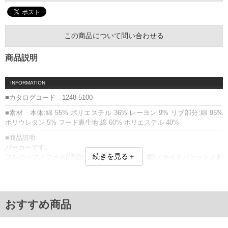
この商品について問い合わせる
商品説明
INFORMATION
■カタログコード 1248-5100
■素材 本体:綿 55% ポリエステル 36% レーヨン 9% リブ部分:綿 95%
ポリウレタン 5% フード裏生地:綿 60% ポリエステル 40%
■商品説明
パーカーです。
続きを見る＋
フルジップ／フード(調節ひも有)／リブ(袖口・裾)／サイドポケット／刺
繍／裏毛
■サイズ表
サイズ/バスト/総丈/裾周り/肩幅/袖丈
3XL/132/73/108/58/60
おすすめ商品
4XL/136/75/112/59/60
5XL/142/78/118/61/61