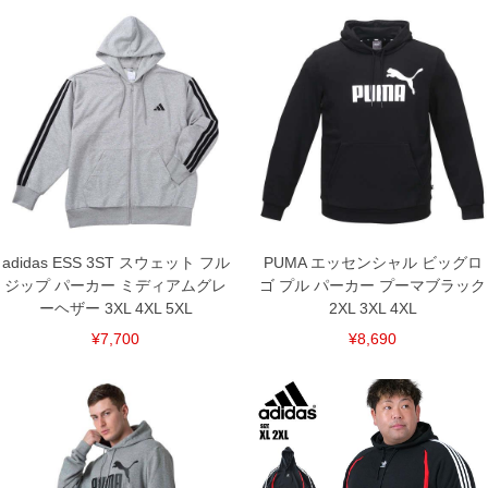
単位はcm
※【返品交換について】
返品交換希望の方は、商品到着後1週間以内にご連絡ください。
下着(肌着)やワイシャツは商品の性質上、返品交換不可とさせて頂いております。予め
ご了承くださいませ。
※【ボトムの裾上げをご希望の場合】
裾上げ料金は500円+税となります。
備考欄に股下●cmとご記入下さい。（裾上げ無料対象商品は1本につき税込6,000円以
上の品が対象。1本5,999円以下の商品は有料（500円+税）となります。）
出荷まで約1週間～20日間程お時間を頂く場合がございます。
尚、裾上げした商品は返品・交換不可となりますので、予めご了承下さい。
一部、お直しに対応出来ない商品がございます。(例：裾にファスナーや調節ひもが付
いている、極端なデザインが施されている等)
adidas ESS 3ST スウェット フル
PUMA エッセンシャル ビッグロ
※商品によって若干のサイズの誤差がございます。また、お客様がご使用の環境（コ
ジップ パーカー ミディアムグレ
ゴ プル パーカー プーマブラック
ンピュータ画面）によって、商品の色味が若干異なる場合がございます。予めご了承
ください。
ーヘザー 3XL 4XL 5XL
2XL 3XL 4XL
※当店での掲載商品は、実店鋪と在庫を共用しておりますので店頭での売り違い、店
¥7,700
¥8,690
舗からのお取り寄せ等により、お客様にご迷惑をお掛けしてしまう場合がございま
す。そのようなことがない様最大限に努めておりますが、もしあった場合速やかにご
連絡させて頂きますので予めご了承ください。
DETAIL