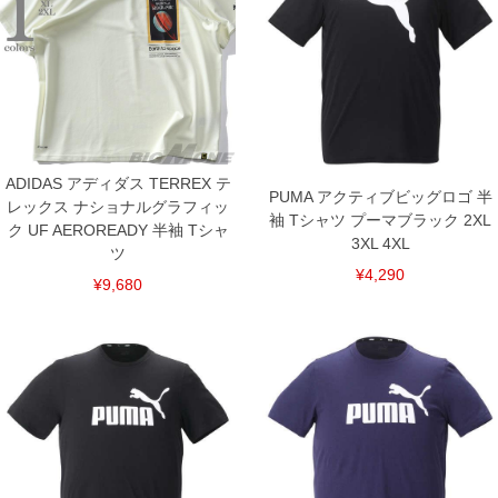
サイズ/バスト/総丈/裾周り/肩幅/袖丈
3XL
4XL/138/78/138/53/29
5XL/142/81/142/53/30
単位はcm
※【返品交換について】
返品交換希望の方は、商品到着後1週間以内にご連絡ください。
下着(肌着)やワイシャツは商品の性質上、返品交換不可とさせて頂いております。予め
ADIDAS アディダス TERREX テ
ご了承くださいませ。
PUMA アクティブビッグロゴ 半
レックス ナショナルグラフィッ
袖 Tシャツ プーマブラック 2XL
※【ボトムの裾上げをご希望の場合】
ク UF AEROREADY 半袖 Tシャ
裾上げ料金は500円+税となります。
3XL 4XL
ツ
備考欄に股下●cmとご記入下さい。（裾上げ無料対象商品は1本につき税込6,000円以
上の品が対象。1本5,999円以下の商品は有料（500円+税）となります。）
¥4,290
¥9,680
出荷まで約1週間～20日間程お時間を頂く場合がございます。
尚、裾上げした商品は返品・交換不可となりますので、予めご了承下さい。
一部、お直しに対応出来ない商品がございます。(例：裾にファスナーや調節ひもが付
いている、極端なデザインが施されている等)
※商品によって若干のサイズの誤差がございます。また、お客様がご使用の環境（コ
ンピュータ画面）によって、商品の色味が若干異なる場合がございます。予めご了承
ください。
※当店での掲載商品は、実店鋪と在庫を共用しておりますので店頭での売り違い、店
舗からのお取り寄せ等により、お客様にご迷惑をお掛けしてしまう場合がございま
す。そのようなことがない様最大限に努めておりますが、もしあった場合速やかにご
連絡させて頂きますので予めご了承ください。