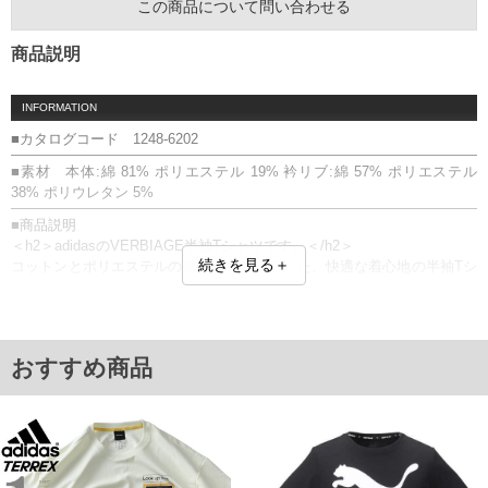
この商品について問い合わせる
商品説明
INFORMATION
■カタログコード 1248-6202
■素材 本体:綿 81% ポリエステル 19% 衿リブ:綿 57% ポリエステル
38% ポリウレタン 5%
■商品説明
＜h2＞adidasのVERBIAGE半袖Tシャツです。＜/h2＞
続きを見る＋
コットンとポリエステルの混紡素材を使用した、快適な着心地の半袖Tシ
ャツ。
正面にCREATION CENTRE TOKYOの短縮形とアディダスジャパンオフ
ィスの座標をデザイン。
背面には三本線を想起させるグラフィックをあしらい、さりげないアク
おすすめ商品
セントをプラスした一着です。
【サイズについて】
サイズ表には実際の商品を採寸した実寸サイズを記載しています。
また、商品に表記されているサイズは適応サイズとなります。
プリント／リサイクルポリエステル使用／サスティナブル
■サイズ表