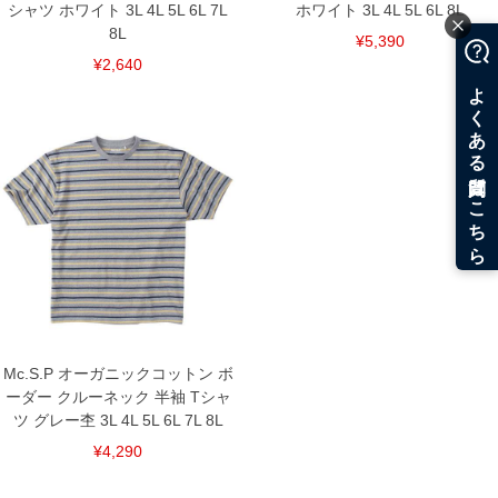
シャツ ホワイト 3L 4L 5L 6L 7L
ホワイト 3L 4L 5L 6L 8L
※商品によって若干のサイズの誤差がございます。また、お客様がご使用の環境（コ
8L
¥5,390
ンピュータ画面）によって、商品の色味が若干異なる場合がございます。予めご了承
¥2,640
ください。
※当店での掲載商品は、実店鋪と在庫を共用しておりますので店頭での売り違い、店
舗からのお取り寄せ等により、お客様にご迷惑をお掛けしてしまう場合がございま
す。そのようなことがない様最大限に努めておりますが、もしあった場合速やかにご
連絡させて頂きますので予めご了承ください。
DETAIL
Mc.S.P オーガニックコットン ボ
ーダー クルーネック 半袖 Tシャ
ツ グレー杢 3L 4L 5L 6L 7L 8L
¥4,290