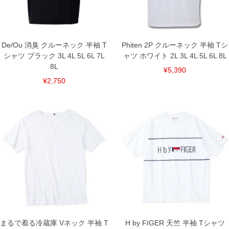
Deolight Ag／消臭／メッシュ／パッケージ入り
【返品交換について】開封前なら返品交換できます。同系色との洗濯を
お勧めします。
■サイズ表
De/Ou 消臭 クルーネック 半袖 T
Phiten 2P クルーネック 半袖 Tシ
サイズ/バスト/総丈/裾周り/肩幅/袖丈
シャツ ブラック 3L 4L 5L 6L 7L
ャツ ホワイト 2L 3L 4L 5L 6L 8L
3L/130/78/130/58/24
8L
¥5,390
4L/140/80/140/60/25
5L/150/82/150/62/26
¥2,750
6L/160/84/160/64/27
7L/170/86/170/66/28
8L/180/88/180/68/29
単位はcm
※【返品交換について】
返品交換希望の方は、商品到着後1週間以内にご連絡ください。
下着(肌着)やワイシャツは商品の性質上、返品交換不可とさせて頂いております。予め
ご了承くださいませ。
※【ボトムの裾上げをご希望の場合】
裾上げ料金は500円+税となります。
備考欄に股下●cmとご記入下さい。（裾上げ無料対象商品は1本につき税込6,000円以
上の品が対象。1本5,999円以下の商品は有料（500円+税）となります。）
出荷まで約1週間～20日間程お時間を頂く場合がございます。
尚、裾上げした商品は返品・交換不可となりますので、予めご了承下さい。
一部、お直しに対応出来ない商品がございます。(例：裾にファスナーや調節ひもが付
まるで着る冷蔵庫 Vネック 半袖 T
H by FIGER 天竺 半袖 Tシャツ
いている、極端なデザインが施されている等)