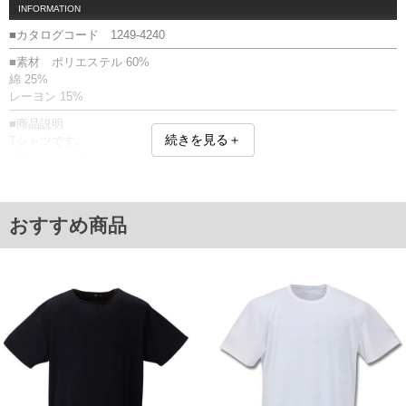
INFORMATION
■カタログコード 1249-4240
■素材 ポリエステル 60%
綿 25%
レーヨン 15%
■商品説明
続きを見る＋
Tシャツです。
【Deolight Ag】
ナノテクノロジーの消臭・抗菌防臭加工。
3つのナノの力の相乗効果で強力な消臭パワー。
1.ナノサイズのセラミック「ゼオライト」が繊維の深くまでしっかり定着
おすすめ商品
2.ゼオライトの孔に臭気成分が吸着
3.ゼオライトの微細孔内にある(Ag)銀イオン+(ZnO)酸化亜鉛が臭気物質を
分解
【サイズシールについて】
商品に貼付のサイズシールに記載されたサイズは、適応範囲（ヌード
寸）となります。
商品ページの「詳細サイズ」に記載されたバストサイズは、商品を平置
きにして測った実寸になります。
【透け感】
薄手の生地のため多少の透け感があります。
インナーとしての使用をおすすめします。