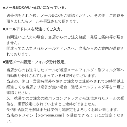
■メールBOXがいっぱいになっている。
送受信をされた後、メールBOXをご確認ください。その後、ご連絡を
頂きましたらメールを再送させて頂きます。
■メールアドレスを間違ってご入力。
お間違いご入力の場合、当店からのご注文確認・発送ご案内等が届き
ません。
間違ってご入力されたメールアドレスへ、当店からのご案内が送信さ
れております。
■迷惑メール設定・フォルダ分け設定。
当店からのお送りしたメールが迷惑メールフォルダ・別フォルダ等へ
自動振り分けされてしまっている可能性がございます。
当店の、休日・営業時間外を除きご注文やご連絡をされて24時間以上
経過しても当店より返答が無い場合、迷惑メールフォルダ等を一度ご
確認ください。
又、携帯でのご注文の際パソコンアドレスから送信されたメールの受
信を、拒否設定にされていますとご連絡ができません。
受信拒否設定を解除または受信可能設定をよろしくお願い致します。
当店のドメイン【big-m-one.com】を受信できるようにご設定くださ
い。