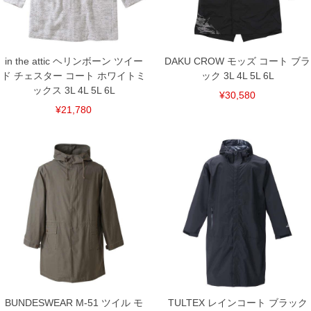
下着(肌着)やワイシャツは商品の性質上、返品交換不可とさせて頂いております。予め
ご了承くださいませ。
※【ボトムの裾上げをご希望の場合】
裾上げ料金は500円+税となります。
備考欄に股下●cmとご記入下さい。（裾上げ無料対象商品は1本につき税込6,000円以
in the attic ヘリンボーン ツイー
DAKU CROW モッズ コート ブラ
上の品が対象。1本5,999円以下の商品は有料（500円+税）となります。）
ド チェスター コート ホワイトミ
ック 3L 4L 5L 6L
出荷まで約1週間～20日間程お時間を頂く場合がございます。
ックス 3L 4L 5L 6L
尚、裾上げした商品は返品・交換不可となりますので、予めご了承下さい。
¥30,580
一部、お直しに対応出来ない商品がございます。(例：裾にファスナーや調節ひもが付
¥21,780
いている、極端なデザインが施されている等)
※商品によって若干のサイズの誤差がございます。また、お客様がご使用の環境（コ
ンピュータ画面）によって、商品の色味が若干異なる場合がございます。予めご了承
ください。
※当店での掲載商品は、実店鋪と在庫を共用しておりますので店頭での売り違い、店
舗からのお取り寄せ等により、お客様にご迷惑をお掛けしてしまう場合がございま
す。そのようなことがない様最大限に努めておりますが、もしあった場合速やかにご
連絡させて頂きますので予めご了承ください。
DETAIL
BUNDESWEAR M-51 ツイル モ
TULTEX レインコート ブラック