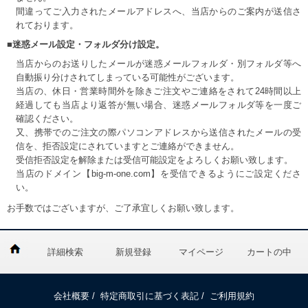
間違ってご入力されたメールアドレスへ、当店からのご案内が送信さ
れております。
■迷惑メール設定・フォルダ分け設定。
当店からのお送りしたメールが迷惑メールフォルダ・別フォルダ等へ
自動振り分けされてしまっている可能性がございます。
当店の、休日・営業時間外を除きご注文やご連絡をされて24時間以上
経過しても当店より返答が無い場合、迷惑メールフォルダ等を一度ご
確認ください。
又、携帯でのご注文の際パソコンアドレスから送信されたメールの受
信を、拒否設定にされていますとご連絡ができません。
受信拒否設定を解除または受信可能設定をよろしくお願い致します。
当店のドメイン【big-m-one.com】を受信できるようにご設定くださ
い。
お手数ではございますが、ご了承宜しくお願い致します。
詳細検索
新規登録
マイページ
カートの中
会社概要
/
特定商取引に基づく表記
/
ご利用規約