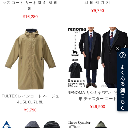
ッズ コート カーキ 3L 4L 5L 6L
4L 5L 6L 7L 8L
8L
¥9,790
¥16,280
RENOMA カシミヤ/アンゴラ混 変
TULTEX レインコート ベージュ
形 チェスター コート
4L 5L 6L 7L 8L
¥49,900
¥9,790