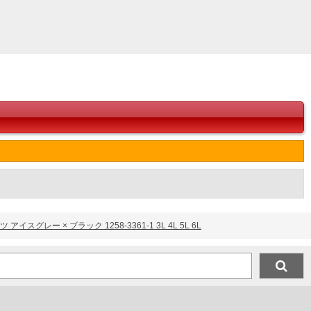
で、お取り扱いにご注意ください。
レー × ブラック 1258-3361-1 3L 4L 5L 6L