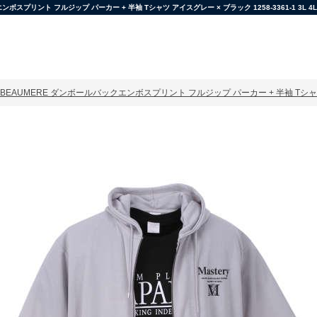
ント フルジップ パーカー + 半袖 Tシャツ アイスグレー × ブラック 1258-3361-1 3L 4L 
EAUMERE ダンボールバックエンボスプリント フルジップ パーカー + 半袖 Tシャツ アイスグ