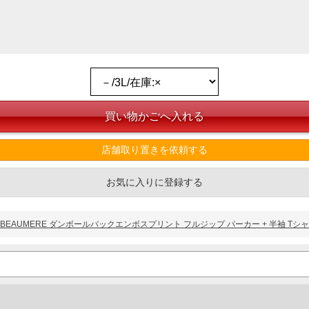
が施されております。アイロンを使用されますと加工の効力がなくなりますの
店舗取り置きを依頼する
お気に入りに登録する
EAUMERE ダンボールバックエンボスプリント フルジップ パーカー + 半袖 Tシャツ アイスグ
ご了承くださいませ。
品が対象。1本5,999円以下の商品は有料（500円+税）となります。）