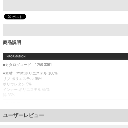
商品説明
INFORMATION
■カタログコード 1258-3361
■素材 本体:ポリエステル 100%
リブ:ポリエステル 95%
ポリウレタン 5%
インナー:ポリエステル 65%
綿 35%
■商品説明
パーカー+Tシャツです。
【エンボス加工】
ユーザーレビュー
パーカーのバックには、生地に文字や絵柄を浮き出させて陰影をつけるエ
パーカー：フルジップ／サイドポケット有／フード(調節ひも有)／リブ(袖