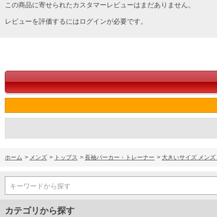
Tシャツ：バックデザイン無
この商品に寄せられたカスタマーレビューはまだありません。
プリント(ラバー)／アンサンブル
レビューを評価するには
ログイン
が必要です。
【特殊加工のお取り扱いについて】こちらの商品には特殊なエンボス加工
■サイズ表
[アウター]
サイズ/バスト/総丈/裾周り/肩幅/袖丈/アームホール/袖口
3L/136/78/110/60/61/62/22
4L/146/80/120/62/62/66/22
5L/156/82/130/64/63/70/24
6L/166/84/140/66/64/74/24
[インナー]
サイズ/バスト/総丈/裾周り/肩幅/袖丈/アームホール/袖口
3L/130/78/130/58/24/60/42
4L/140/80/140/60/25/64/44
5L/150/82/150/62/26/68/44
6L/160/84/160/64/27/72/46
単位はcm
ホーム
>
メンズ
>
トップス
>
長袖パーカー・トレーナー
>
大きいサイズ メンズ B
※【返品交換について】
返品交換希望の方は、商品到着後1週間以内にご連絡ください。
キーワードから探す
下着(肌着)やワイシャツは商品の性質上、返品交換不可とさせて頂いております。予め
※【ボトムの裾上げをご希望の場合】
裾上げ料金は500円+税となります。
カテゴリから探す
備考欄に股下●cmとご記入下さい。（裾上げ無料対象商品は1本につき税込6,000円以上の