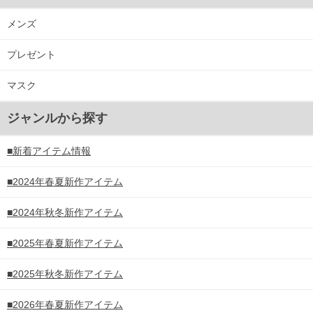
出荷まで約1週間～20日間程お時間を頂く場合がございます。
尚、裾上げした商品は返品・交換不可となりますので、予めご了承下さい。
メンズ
一部、お直しに対応出来ない商品がございます。(例：裾にファスナーや調節ひもが付い
※商品によって若干のサイズの誤差がございます。また、お客様がご使用の環境（コン
プレゼント
※当店での掲載商品は、実店鋪と在庫を共用しておりますので店頭での売り違い、店舗
ますので予めご了承ください。
マスク
DETAIL
ジャンルから探す
■新着アイテム情報
■2024年春夏新作アイテム
■2024年秋冬新作アイテム
■2025年春夏新作アイテム
■2025年秋冬新作アイテム
■2026年春夏新作アイテム