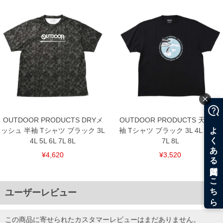
サイズ/バスト/総丈/裾周り/肩幅/袖丈
3L/130/78/130/58/24
4L/140/80/140/60/25
5L/150/82/150/62/26
6L/160/84/160/64/27
7L/170/86/170/66/28
8L/180/88/180/68/29
単位はcm
※【返品交換について】
返品交換希望の方は、商品到着後1週間以内にご連絡ください。
下着(肌着)やワイシャツは商品の性質上、返品交換不可とさせて頂いております。予め
ご了承くださいませ。
OUTDOOR PRODUCTS DRYメ
OUTDOOR PRODUCTS 天竺 半
※【ボトムの裾上げをご希望の場合】
裾上げ料金は500円+税となります。
ッシュ 半袖 Tシャツ ブラック 3L
袖 Tシャツ ブラック 3L 4L 5L 6L
備考欄に股下●cmとご記入下さい。（裾上げ無料対象商品は1本につき税込6,000円以
4L 5L 6L 7L 8L
7L 8L
上の品が対象。1本5,999円以下の商品は有料（500円+税）となります。）
出荷まで約1週間～20日間程お時間を頂く場合がございます。
¥4,620
¥3,520
尚、裾上げした商品は返品・交換不可となりますので、予めご了承下さい。
一部、お直しに対応出来ない商品がございます。(例：裾にファスナーや調節ひもが付
いている、極端なデザインが施されている等)
※商品によって若干のサイズの誤差がございます。また、お客様がご使用の環境（コ
ユーザーレビュー
ンピュータ画面）によって、商品の色味が若干異なる場合がございます。予めご了承
ください。
※当店での掲載商品は、実店鋪と在庫を共用しておりますので店頭での売り違い、店
この商品に寄せられたカスタマーレビューはまだありません。
舗からのお取り寄せ等により、お客様にご迷惑をお掛けしてしまう場合がございま