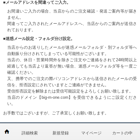
■メールアドレスを間違ってご入力。
お間違いご入力の場合、当店からのご注文確認・発送ご案内等が届き
ません。
間違ってご入力されたメールアドレスへ、当店からのご案内が送信さ
れております。
■迷惑メール設定・フォルダ分け設定。
当店からのお送りしたメールが迷惑メールフォルダ・別フォルダ等へ
自動振り分けされてしまっている可能性がございます。
当店の、休日・営業時間外を除きご注文やご連絡をされて24時間以上
経過しても当店より返答が無い場合、迷惑メールフォルダ等を一度ご
確認ください。
又、携帯でのご注文の際パソコンアドレスから送信されたメールの受
信を、拒否設定にされていますとご連絡ができません。
受信拒否設定を解除または受信可能設定をよろしくお願い致します。
当店のドメイン【big-m-one.com】を受信できるようにご設定くださ
い。
お手数ではございますが、ご了承宜しくお願い致します。
詳細検索
新規登録
マイページ
カートの中