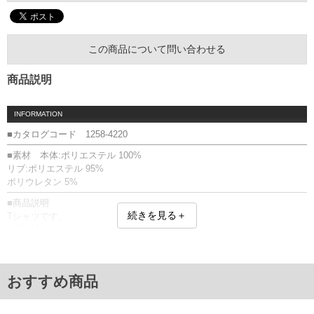
この商品について問い合わせる
商品説明
INFORMATION
■カタログコード 1258-4220
■素材 本体:ポリエステル 100%
リブ:ポリエステル 95%
ポリウレタン 5%
■商品説明
続きを見る＋
Tシャツです。
【素材】
つるっとした手触りのポリエステル素材。
【DRY】
汗をすばやく吸収、乾きやすい素材なので快適な着心地を保ちます。
おすすめ商品
プリント(ラバー)／DRYメッシュ／吸水速乾
■サイズ表