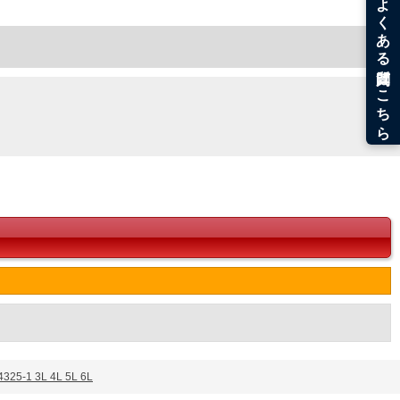
。
うなことがない様最大限に努めておりますが、もしあった場合速やかにご連絡させて頂き
 3L 4L 5L 6L