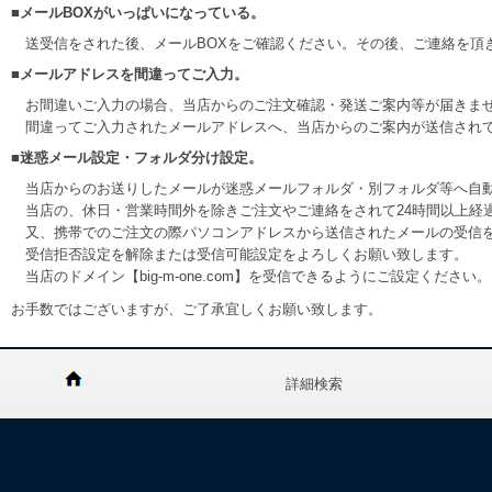
■メールBOXがいっぱいになっている。
送受信をされた後、メールBOXをご確認ください。その後、ご連絡を頂
■メールアドレスを間違ってご入力。
お間違いご入力の場合、当店からのご注文確認・発送ご案内等が届きま
間違ってご入力されたメールアドレスへ、当店からのご案内が送信され
■迷惑メール設定・フォルダ分け設定。
当店からのお送りしたメールが迷惑メールフォルダ・別フォルダ等へ自
当店の、休日・営業時間外を除きご注文やご連絡をされて24時間以上経
又、携帯でのご注文の際パソコンアドレスから送信されたメールの受信
受信拒否設定を解除または受信可能設定をよろしくお願い致します。
当店のドメイン【big-m-one.com】を受信できるようにご設定ください。
お手数ではございますが、ご了承宜しくお願い致します。
詳細検索