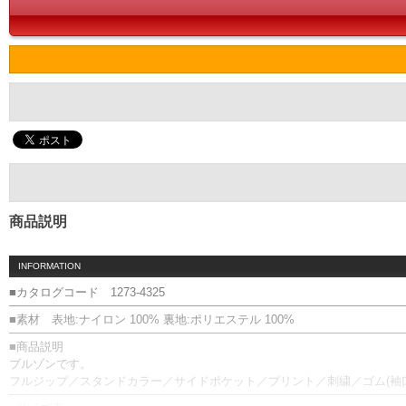
商品説明
INFORMATION
■カタログコード 1273-4325
■素材 表地:ナイロン 100% 裏地:ポリエステル 100%
■商品説明
ブルゾンです。
フルジップ／スタンドカラー／サイドポケット／プリント／刺繍／ゴム(袖