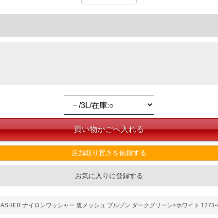
ご了承くださいませ。
品が対象。1本5,999円以下の商品は有料（500円+税）となります。）
ている、極端なデザインが施されている等)
ピュータ画面）によって、商品の色味が若干異なる場合がございます。予めご了承ください
店舗取り置きを依頼する
からのお取り寄せ等により、お客様にご迷惑をお掛けしてしまう場合がございます。そのよ
お気に入りに登録する
SHER ナイロンワッシャー 裏メッシュ ブルゾン ダークグリーン×ホワイト 1273-4325-1