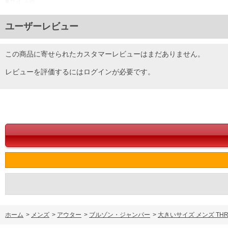
■サイズ表
サイズ/バスト/総丈/裾周り/裄丈/袖口
3L/150/80/120/93/23
ユーザーレビュー
4L/160/82/130/95/24
5L/170/84/140/97/25
6L/180/86/150/99/26
この商品に寄せられたカスタマーレビューはまだありません。
単位はcm
レビューを評価するには
ログイン
が必要です。
※【返品交換について】
返品交換希望の方は、商品到着後1週間以内にご連絡ください。
下着(肌着)やワイシャツは商品の性質上、返品交換不可とさせて頂いております。予め
※【ボトムの裾上げをご希望の場合】
裾上げ料金は500円+税となります。
備考欄に股下●cmとご記入下さい。（裾上げ無料対象商品は1本につき税込6,000円以上の
出荷まで約1週間～20日間程お時間を頂く場合がございます。
尚、裾上げした商品は返品・交換不可となりますので、予めご了承下さい。
一部、お直しに対応出来ない商品がございます。(例：裾にファスナーや調節ひもが付い
※商品によって若干のサイズの誤差がございます。また、お客様がご使用の環境（コン
※当店での掲載商品は、実店鋪と在庫を共用しておりますので店頭での売り違い、店舗
ますので予めご了承ください。
DETAIL
ホーム
>
メンズ
>
アウター
>
ブルゾン・ジャンパー
>
大きいサイズ メンズ THRA