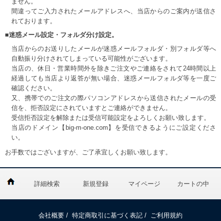
ません。
間違ってご入力されたメールアドレスへ、当店からのご案内が送信さ
れております。
■迷惑メール設定・フォルダ分け設定。
当店からのお送りしたメールが迷惑メールフォルダ・別フォルダ等へ
自動振り分けされてしまっている可能性がございます。
当店の、休日・営業時間外を除きご注文やご連絡をされて24時間以上
経過しても当店より返答が無い場合、迷惑メールフォルダ等を一度ご
確認ください。
又、携帯でのご注文の際パソコンアドレスから送信されたメールの受
信を、拒否設定にされていますとご連絡ができません。
受信拒否設定を解除または受信可能設定をよろしくお願い致します。
当店のドメイン【big-m-one.com】を受信できるようにご設定くださ
い。
お手数ではございますが、ご了承宜しくお願い致します。
詳細検索
新規登録
マイページ
カートの中
会社概要
/
特定商取引に基づく表記
/
ご利用規約