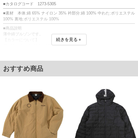
■カタログコード 1273-5305
■素材 本体:綿 65% ナイロン 35% 衿部分:綿 100% 中わた:ポリエステル
100% 裏地:ポリエステル 100%
■商品説明
薄中綿ブルゾンです。
続きを見る＋
【カラーについて】
(2)ブラック：ネイビーに近いブラックカラーです。
フルジップ／サイドポケット／中綿／刺繍／裾調節ひも有／袖口アジャ
ストボタン
洗い加工が施されているため、一点ずつ風合いやサイズ感が異なる場合
おすすめ商品
があります。
■サイズ表
サイズ/バスト/総丈/裾周り/肩幅/袖丈
3L/146/80/144/60/64
4L/156/82/154/62/65
5L/166/84/164/64/66
6L/176/86/174/66/67
単位はcm
※【返品交換について】
返品交換希望の方は、商品到着後1週間以内にご連絡ください。
下着(肌着)やワイシャツは商品の性質上、返品交換不可とさせて頂いております。予め
ご了承くださいませ。