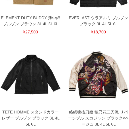
※【ボトムの裾上げをご希望の場合】
裾上げ料金は500円+税となります。
備考欄に股下●cmとご記入下さい。（裾上げ無料対象商品は1本につき税込6,000円以
ELEMENT DUTY BUDDY 薄中綿
EVERLAST ウラアルミ ブルゾン
上の品が対象。1本5,999円以下の商品は有料（500円+税）となります。）
ブルゾン ブラウン 3L 4L 5L 6L
ブラック 3L 4L 5L 6L
出荷まで約1週間～20日間程お時間を頂く場合がございます。
尚、裾上げした商品は返品・交換不可となりますので、予めご了承下さい。
¥27,500
¥18,700
一部、お直しに対応出来ない商品がございます。(例：裾にファスナーや調節ひもが付
いている、極端なデザインが施されている等)
※商品によって若干のサイズの誤差がございます。また、お客様がご使用の環境（コ
ンピュータ画面）によって、商品の色味が若干異なる場合がございます。予めご了承
ください。
※当店での掲載商品は、実店鋪と在庫を共用しておりますので店頭での売り違い、店
舗からのお取り寄せ等により、お客様にご迷惑をお掛けしてしまう場合がございま
す。そのようなことがない様最大限に努めておりますが、もしあった場合速やかにご
連絡させて頂きますので予めご了承ください。
DETAIL
TETE HOMME スタンドカラー
絡繰魂抜刀娘 穂乃花二刀流 リバ
レザー ブルゾン ブラック 3L 4L
ーシブル スカジャン ブラック×ベ
5L 6L
ージュ 3L 4L 5L 6L