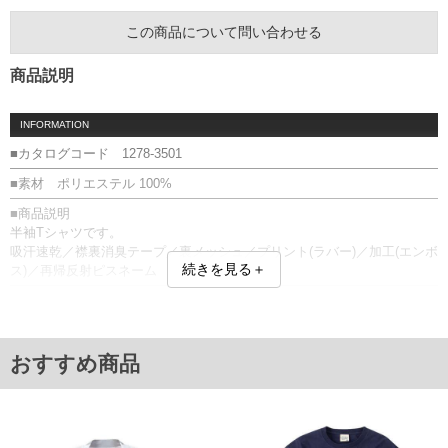
この商品について問い合わせる
商品説明
INFORMATION
■カタログコード 1278-3501
■素材 ポリエステル 100%
■商品説明
半袖Tシャツです。
吸汗速乾／襟裏消臭テープ／裏メッシュ／プリント(ラバー)／加工(エンボ
続きを見る＋
ス)／再帰反射ピスネーム
■サイズ表
サイズ/バスト/総丈/裾周り/肩幅/袖丈
3L/130/78/130/58/24
4L/140/80/140/60/25
おすすめ商品
5L/150/82/150/62/26
6L/160/84/160/64/27
単位はcm
※【返品交換について】