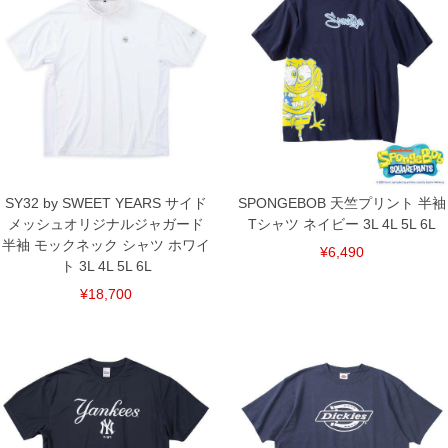
返品交換希望の方は、商品到着後1週間以内にご連絡ください。
下着(肌着)やワイシャツは商品の性質上、返品交換不可とさせて頂いております。予め
ご了承くださいませ。
※【ボトムの裾上げをご希望の場合】
裾上げ料金は500円+税となります。
備考欄に股下●cmとご記入下さい。（裾上げ無料対象商品は1本につき税込6,000円以
上の品が対象。1本5,999円以下の商品は有料（500円+税）となります。）
出荷まで約1週間～20日間程お時間を頂く場合がございます。
尚、裾上げした商品は返品・交換不可となりますので、予めご了承下さい。
一部、お直しに対応出来ない商品がございます。(例：裾にファスナーや調節ひもが付
いている、極端なデザインが施されている等)
SY32 by SWEET YEARS サイド
SPONGEBOB 天竺プリント 半袖
※商品によって若干のサイズの誤差がございます。また、お客様がご使用の環境（コ
メッシュオリジナルジャガード
Tシャツ ネイビー 3L 4L 5L 6L
ンピュータ画面）によって、商品の色味が若干異なる場合がございます。予めご了承
ください。
半袖 モックネック シャツ ホワイ
¥6,490
※当店での掲載商品は、実店鋪と在庫を共用しておりますので店頭での売り違い、店
ト 3L 4L 5L 6L
舗からのお取り寄せ等により、お客様にご迷惑をお掛けしてしまう場合がございま
す。そのようなことがない様最大限に努めておりますが、もしあった場合速やかにご
¥18,700
連絡させて頂きますので予めご了承ください。
DETAIL