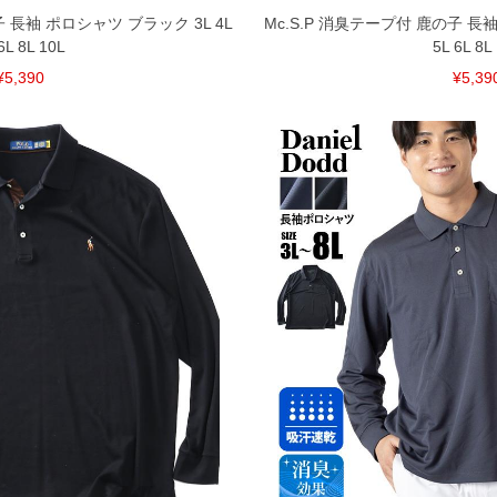
子 長袖 ポロシャツ ブラック 3L 4L
Mc.S.P 消臭テープ付 鹿の子 長袖
6L 8L 10L
5L 6L 8L
¥5,390
¥5,39