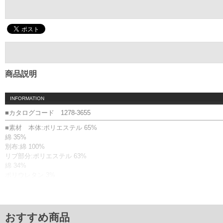
商品説明
INFORMATION
■カタログコード 1278-3655
■素材 本体:ポリエステル 65%
綿 35%
別布:綿 100%
リブ部分:ポリエステル 63%
綿 34%
ポリウレタン 3%
■商品説明
ラガーシャツです。
サイドスリット／刺繍／袖口リブ／比翼仕立て
おすすめ商品