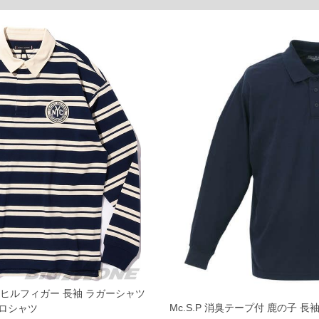
ご了承くださいませ。
品が対象。1本5,999円以下の商品は有料（500円+税）となります。）
ている、極端なデザインが施されている等)
ピュータ画面）によって、商品の色味が若干異なる場合がございます。予めご了承ください
からのお取り寄せ等により、お客様にご迷惑をお掛けしてしまう場合がございます。そのよ
トミーヒルフィガー 長袖 ラガーシャツ
Mc.S.P 消臭テープ付 鹿の子 長袖
ロシャツ