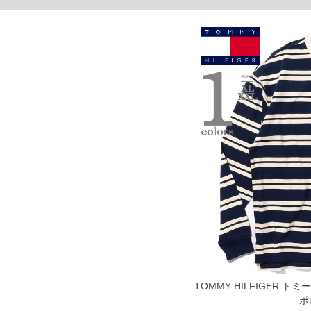
■サイズ表
サイズ/バスト/総丈/裾周り/肩幅/袖丈
3L/130/78/130/58/61
4L/140/80/140/60/62
5L/150/82/150/62/63
6L/160/84/160/64/64
8L/180/88/180/68/66
単位はcm
※【返品交換について】
返品交換希望の方は、商品到着後1週間以内にご連絡ください。
下着(肌着)やワイシャツは商品の性質上、返品交換不可とさせて頂いております。予め
※【ボトムの裾上げをご希望の場合】
裾上げ料金は500円+税となります。
備考欄に股下●cmとご記入下さい。（裾上げ無料対象商品は1本につき税込6,000円以上の
出荷まで約1週間～20日間程お時間を頂く場合がございます。
尚、裾上げした商品は返品・交換不可となりますので、予めご了承下さい。
一部、お直しに対応出来ない商品がございます。(例：裾にファスナーや調節ひもが付い
※商品によって若干のサイズの誤差がございます。また、お客様がご使用の環境（コン
※当店での掲載商品は、実店鋪と在庫を共用しておりますので店頭での売り違い、店舗
ますので予めご了承ください。
TOMMY HILFIGER 
DETAIL
ポ