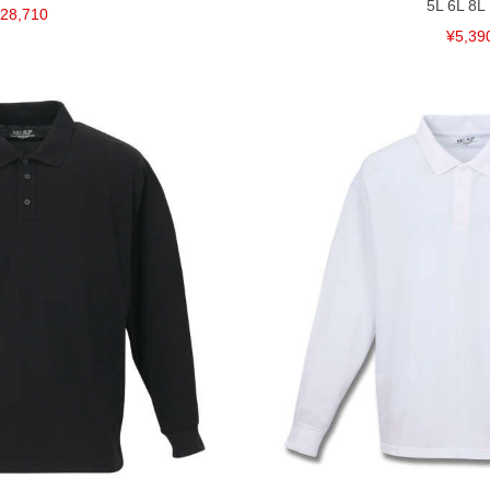
5L 6L 8L
28,710
¥5,39