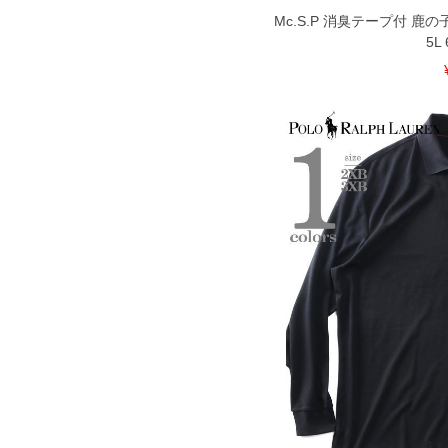
Mc.S.P 消臭テープ付 鹿の
5L 