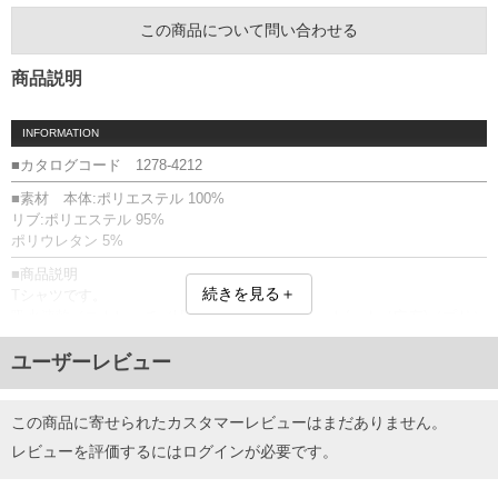
この商品について問い合わせる
商品説明
INFORMATION
■カタログコード 1278-4212
■素材 本体:ポリエステル 100%
リブ:ポリエステル 95%
ポリウレタン 5%
■商品説明
続きを見る＋
Tシャツです。
吸水速乾／ストレッチ／UV(UPF50+)／胸ポケット(ハトメ穴有)／プリン
ト(ラバー)
ユーザーレビュー
■サイズ表
サイズ/バスト/総丈/裾周り/肩幅/袖丈
3L/130/78/130/58/24
この商品に寄せられたカスタマーレビューはまだありません。
4L/140/80/140/60/25
レビューを評価するには
ログイン
が必要です。
5L/150/82/150/62/26
6L/160/84/160/64/27
単位はcm