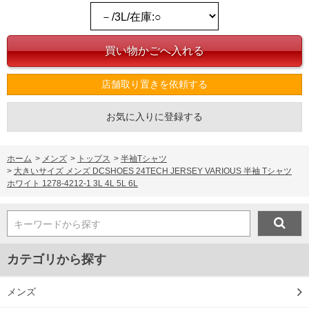
※【返品交換について】
返品交換希望の方は、商品到着後1週間以内にご連絡ください。
下着(肌着)やワイシャツは商品の性質上、返品交換不可とさせて頂いております。予め
ご了承くださいませ。
※【ボトムの裾上げをご希望の場合】
裾上げ料金は500円+税となります。
店舗取り置きを依頼する
備考欄に股下●cmとご記入下さい。（裾上げ無料対象商品は1本につき税込6,000円以
上の品が対象。1本5,999円以下の商品は有料（500円+税）となります。）
お気に入りに登録する
出荷まで約1週間～20日間程お時間を頂く場合がございます。
尚、裾上げした商品は返品・交換不可となりますので、予めご了承下さい。
一部、お直しに対応出来ない商品がございます。(例：裾にファスナーや調節ひもが付
いている、極端なデザインが施されている等)
ホーム
>
メンズ
>
トップス
>
半袖Tシャツ
※商品によって若干のサイズの誤差がございます。また、お客様がご使用の環境（コ
>
大きいサイズ メンズ DCSHOES 24TECH JERSEY VARIOUS 半袖 Tシャツ
ンピュータ画面）によって、商品の色味が若干異なる場合がございます。予めご了承
ホワイト 1278-4212-1 3L 4L 5L 6L
ください。
※当店での掲載商品は、実店鋪と在庫を共用しておりますので店頭での売り違い、店
舗からのお取り寄せ等により、お客様にご迷惑をお掛けしてしまう場合がございま
す。そのようなことがない様最大限に努めておりますが、もしあった場合速やかにご
キーワードから探す
連絡させて頂きますので予めご了承ください。
カテゴリから探す
DETAIL
メンズ