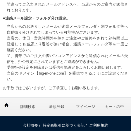
間違ってご入力されたメールアドレスへ、当店からのご案内が送信さ
れております。
■迷惑メール設定・フォルダ分け設定。
当店からのお送りしたメールが迷惑メールフォルダ・別フォルダ等へ
自動振り分けされてしまっている可能性がございます。
当店の、休日・営業時間外を除きご注文やご連絡をされて24時間以上
経過しても当店より返答が無い場合、迷惑メールフォルダ等を一度ご
確認ください。
又、携帯でのご注文の際パソコンアドレスから送信されたメールの受
信を、拒否設定にされていますとご連絡ができません。
受信拒否設定を解除または受信可能設定をよろしくお願い致します。
当店のドメイン【big-m-one.com】を受信できるようにご設定くださ
い。
お手数ではございますが、ご了承宜しくお願い致します。
詳細検索
新規登録
マイページ
カートの中
会社概要
/
特定商取引に基づく表記
/
ご利用規約