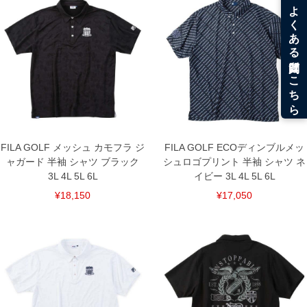
吸汗速乾／接触冷感／UVカット／刺繍／プリント(昇華転写)／段違いサ
イドスリット／総柄／フリージングカノコ／遮熱
■サイズ表
サイズ/バスト/総丈/裾周り/肩幅/袖丈
3L/130/78/130/58/24
4L/140/80/140/60/25
5L/150/82/150/62/26
6L/160/84/160/64/27
単位はcm
※【返品交換について】
FILA GOLF メッシュ カモフラ ジ
FILA GOLF ECOディンブルメッ
返品交換希望の方は、商品到着後1週間以内にご連絡ください。
下着(肌着)やワイシャツは商品の性質上、返品交換不可とさせて頂いております。予め
ャガード 半袖 シャツ ブラック
シュロゴプリント 半袖 シャツ ネ
ご了承くださいませ。
3L 4L 5L 6L
イビー 3L 4L 5L 6L
※【ボトムの裾上げをご希望の場合】
¥18,150
¥17,050
裾上げ料金は500円+税となります。
備考欄に股下●cmとご記入下さい。（裾上げ無料対象商品は1本につき税込6,000円以
上の品が対象。1本5,999円以下の商品は有料（500円+税）となります。）
出荷まで約1週間～20日間程お時間を頂く場合がございます。
尚、裾上げした商品は返品・交換不可となりますので、予めご了承下さい。
一部、お直しに対応出来ない商品がございます。(例：裾にファスナーや調節ひもが付
いている、極端なデザインが施されている等)
※商品によって若干のサイズの誤差がございます。また、お客様がご使用の環境（コ
ンピュータ画面）によって、商品の色味が若干異なる場合がございます。予めご了承
ください。