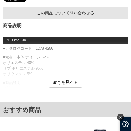
この商品について問い合わせる
商品説明
INFORMATION
■カタログコード 1278-4256
■素材 本体:ナイロン 52%
ポリエステル 48%
リブ:ポリエステル 95%
ポリウレタン 5%
続きを見る＋
■商品説明
半袖シャツです。
【フリージングカノコ】
表面には外気や太陽光などの熱エネルギーを遮る「遮熱性機能」、肌面
には「接触冷感機能」を兼ね備えたひんやり素材。
おすすめ商品
【吸汗速乾】
汗を素早く吸収し、素早く生地表面で拡散。
【UVカット】
有害な紫外線を防止します。