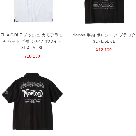
※当店での掲載商品は、実店鋪と在庫を共用しておりますので店頭での売り違い、店
舗からのお取り寄せ等により、お客様にご迷惑をお掛けしてしまう場合がございま
す。そのようなことがない様最大限に努めておりますが、もしあった場合速やかにご
連絡させて頂きますので予めご了承ください。
DETAIL
FILA GOLF メッシュ カモフラ ジ
Norton 半袖 ポロシャツ ブラック
ャガード 半袖 シャツ ホワイト
3L 4L 5L 6L
3L 4L 5L 6L
¥12,100
¥18,150