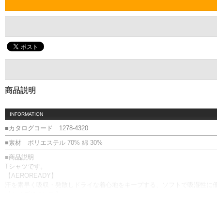
商品説明
INFORMATION
■カタログコード 1278-4320
■素材 ポリエステル 70% 綿 30%
■商品説明
Tシャツです。
【AEROREADY】
汗を素早く吸収・発散しドライな着心地をキープする、ソフトで吸湿性に
【サイズについて】
実際の商品を採寸した数値(仕上がりサイズ)になります。
AEROREADY／吸汗速乾／プリント／シングルジャージー／リサイクル素