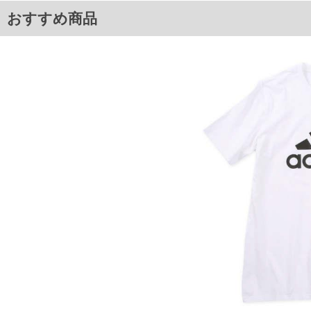
【お洗濯について】移染する可能性があるため同色のアイテムとお洗濯を
おすすめ商品
■サイズ表
サイズ/バスト/総丈/裾周り/肩幅/袖丈
4XLT/126/84/124/50/27
5XLT/132/87/130/51/28
6XLT/138/88/136/52/29
単位はcm
※【返品交換について】
返品交換希望の方は、商品到着後1週間以内にご連絡ください。
下着(肌着)やワイシャツは商品の性質上、返品交換不可とさせて頂いております。予め
※【ボトムの裾上げをご希望の場合】
裾上げ料金は500円+税となります。
備考欄に股下●cmとご記入下さい。（裾上げ無料対象商品は1本につき税込6,000円以上の
出荷まで約1週間～20日間程お時間を頂く場合がございます。
尚、裾上げした商品は返品・交換不可となりますので、予めご了承下さい。
一部、お直しに対応出来ない商品がございます。(例：裾にファスナーや調節ひもが付い
※商品によって若干のサイズの誤差がございます。また、お客様がご使用の環境（コン
※当店での掲載商品は、実店鋪と在庫を共用しておりますので店頭での売り違い、店舗
ますので予めご了承ください。
DETAIL