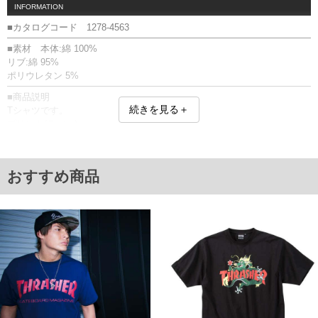
INFORMATION
■カタログコード 1278-4563
■素材 本体:綿 100%
リブ:綿 95%
ポリウレタン 5%
■商品説明
続きを見る＋
Tシャツです。
プリント(ラバー)
■サイズ表
サイズ/バスト/総丈/裾周り/肩幅/袖丈
3L/130/78/130/58/24
おすすめ商品
4L/140/80/140/60/25
5L/150/82/150/62/26
6L/160/84/160/64/27
8L/180/88/180/68/29
単位はcm
※【返品交換について】
返品交換希望の方は、商品到着後1週間以内にご連絡ください。
下着(肌着)やワイシャツは商品の性質上、返品交換不可とさせて頂いております。予め
ご了承くださいませ。
※【ボトムの裾上げをご希望の場合】