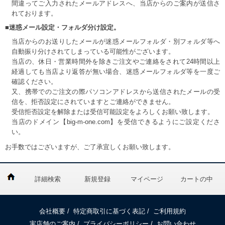
間違ってご入力されたメールアドレスへ、当店からのご案内が送信さ
れております。
■迷惑メール設定・フォルダ分け設定。
当店からのお送りしたメールが迷惑メールフォルダ・別フォルダ等へ
自動振り分けされてしまっている可能性がございます。
当店の、休日・営業時間外を除きご注文やご連絡をされて24時間以上
経過しても当店より返答が無い場合、迷惑メールフォルダ等を一度ご
確認ください。
又、携帯でのご注文の際パソコンアドレスから送信されたメールの受
信を、拒否設定にされていますとご連絡ができません。
受信拒否設定を解除または受信可能設定をよろしくお願い致します。
当店のドメイン【big-m-one.com】を受信できるようにご設定くださ
い。
お手数ではございますが、ご了承宜しくお願い致します。
詳細検索
新規登録
マイページ
カートの中
会社概要
/
特定商取引に基づく表記
/
ご利用規約
実店舗のご案内
/
プライバシーポリシー
/
お問い合わせ