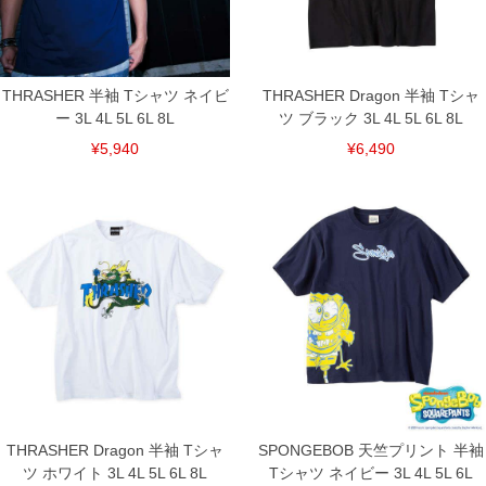
裾上げ料金は500円+税となります。
備考欄に股下●cmとご記入下さい。（裾上げ無料対象商品は1本につき税込6,000円以
上の品が対象。1本5,999円以下の商品は有料（500円+税）となります。）
出荷まで約1週間～20日間程お時間を頂く場合がございます。
尚、裾上げした商品は返品・交換不可となりますので、予めご了承下さい。
THRASHER 半袖 Tシャツ ネイビ
THRASHER Dragon 半袖 Tシャ
一部、お直しに対応出来ない商品がございます。(例：裾にファスナーや調節ひもが付
いている、極端なデザインが施されている等)
ー 3L 4L 5L 6L 8L
ツ ブラック 3L 4L 5L 6L 8L
※商品によって若干のサイズの誤差がございます。また、お客様がご使用の環境（コ
¥5,940
¥6,490
ンピュータ画面）によって、商品の色味が若干異なる場合がございます。予めご了承
ください。
※当店での掲載商品は、実店鋪と在庫を共用しておりますので店頭での売り違い、店
舗からのお取り寄せ等により、お客様にご迷惑をお掛けしてしまう場合がございま
す。そのようなことがない様最大限に努めておりますが、もしあった場合速やかにご
連絡させて頂きますので予めご了承ください。
DETAIL
THRASHER Dragon 半袖 Tシャ
SPONGEBOB 天竺プリント 半袖
ツ ホワイト 3L 4L 5L 6L 8L
Tシャツ ネイビー 3L 4L 5L 6L