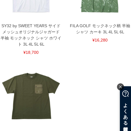
上の品が対象。1本5,999円以下の商品は有料（500円+税）となります。）
出荷まで約1週間～20日間程お時間を頂く場合がございます。
尚、裾上げした商品は返品・交換不可となりますので、予めご了承下さい。
一部、お直しに対応出来ない商品がございます。(例：裾にファスナーや調節ひもが付
いている、極端なデザインが施されている等)
SY32 by SWEET YEARS サイド
FILA GOLF モックネック柄 半袖
※商品によって若干のサイズの誤差がございます。また、お客様がご使用の環境（コ
メッシュオリジナルジャガード
シャツ カーキ 3L 4L 5L 6L
ンピュータ画面）によって、商品の色味が若干異なる場合がございます。予めご了承
ください。
半袖 モックネック シャツ ホワイ
¥16,280
※当店での掲載商品は、実店鋪と在庫を共用しておりますので店頭での売り違い、店
ト 3L 4L 5L 6L
舗からのお取り寄せ等により、お客様にご迷惑をお掛けしてしまう場合がございま
す。そのようなことがない様最大限に努めておりますが、もしあった場合速やかにご
¥18,700
連絡させて頂きますので予めご了承ください。
DETAIL