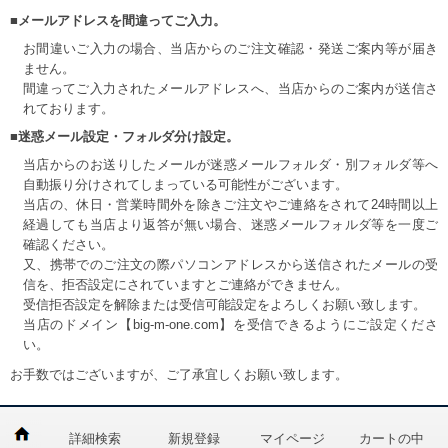
■メールアドレスを間違ってご入力。
お間違いご入力の場合、当店からのご注文確認・発送ご案内等が届き
ません。
間違ってご入力されたメールアドレスへ、当店からのご案内が送信さ
れております。
■迷惑メール設定・フォルダ分け設定。
当店からのお送りしたメールが迷惑メールフォルダ・別フォルダ等へ
自動振り分けされてしまっている可能性がございます。
当店の、休日・営業時間外を除きご注文やご連絡をされて24時間以上
経過しても当店より返答が無い場合、迷惑メールフォルダ等を一度ご
確認ください。
又、携帯でのご注文の際パソコンアドレスから送信されたメールの受
信を、拒否設定にされていますとご連絡ができません。
受信拒否設定を解除または受信可能設定をよろしくお願い致します。
当店のドメイン【big-m-one.com】を受信できるようにご設定くださ
い。
お手数ではございますが、ご了承宜しくお願い致します。
詳細検索
新規登録
マイページ
カートの中