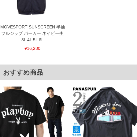
※【ボトムの裾上げをご希望の場合】
裾上げ料金は500円+税となります。
備考欄に股下●cmとご記入下さい。（裾上げ無料対象商品は1本につき税込6,000円以
上の品が対象。1本5,999円以下の商品は有料（500円+税）となります。）
出荷まで約1週間～20日間程お時間を頂く場合がございます。
MOVESPORT SUNSCREEN 半袖
尚、裾上げした商品は返品・交換不可となりますので、予めご了承下さい。
フルジップ パーカー ネイビー杢
一部、お直しに対応出来ない商品がございます。(例：裾にファスナーや調節ひもが付
いている、極端なデザインが施されている等)
3L 4L 5L 6L
※商品によって若干のサイズの誤差がございます。また、お客様がご使用の環境（コ
¥16,280
ンピュータ画面）によって、商品の色味が若干異なる場合がございます。予めご了承
ください。
※当店での掲載商品は、実店鋪と在庫を共用しておりますので店頭での売り違い、店
舗からのお取り寄せ等により、お客様にご迷惑をお掛けしてしまう場合がございま
おすすめ商品
す。そのようなことがない様最大限に努めておりますが、もしあった場合速やかにご
連絡させて頂きますので予めご了承ください。
DETAIL