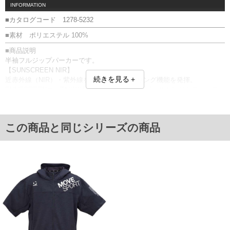
INFORMATION
■カタログコード 1278-5232
■素材 ポリエステル 100%
■商品説明
半袖フルジップパーカーです。
【SUNSCREEN NIR】
続きを見る＋
近赤外線（NIR）・紫外線をカットし、クーリング機能を発揮。
SUNSCREEN〓／TAIKYU／耐久性／フルジップ／スタンドカラー／フー
ド／サイドポケット／プリント
同系色との洗濯をお勧めします。
■サイズ表
この商品と同じシリーズの商品
サイズ/バスト/総丈/裾周り/肩幅/袖丈
3L/136/78/110/60/27
4L/146/80/120/62/28
5L/156/82/130/64/29
6L/166/84/140/66/30
単位はcm
※【返品交換について】
返品交換希望の方は、商品到着後1週間以内にご連絡ください。
下着(肌着)やワイシャツは商品の性質上、返品交換不可とさせて頂いております。予め
ご了承くださいませ。