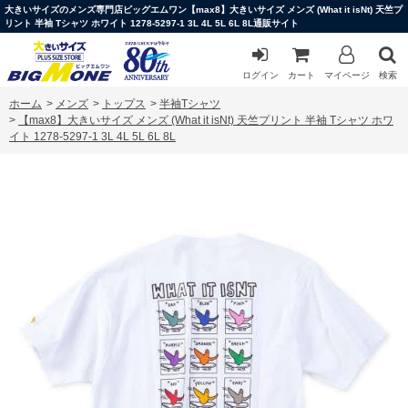
大きいサイズのメンズ専門店ビッグエムワン【max8】大きいサイズ メンズ (What it isNt) 天竺プ
リント 半袖 Tシャツ ホワイト 1278-5297-1 3L 4L 5L 6L 8L通販サイト
ログイン
カート
マイページ
検索
ホーム
>
メンズ
>
トップス
>
半袖Tシャツ
>
【max8】大きいサイズ メンズ (What it isNt) 天竺プリント 半袖 Tシャツ ホワ
イト 1278-5297-1 3L 4L 5L 6L 8L