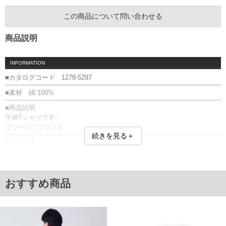
この商品について問い合わせる
商品説明
INFORMATION
■カタログコード 1278-5297
■素材 綿 100%
■商品説明
半袖Tシャツです。
ワッペン／プリント
続きを見る＋
■サイズ表
サイズ/バスト/総丈/裾周り/肩幅/袖丈
3L/130/78/130/58/24
4L/140/80/140/60/25
5L/150/82/150/62/26
おすすめ商品
6L/160/84/160/64/27
8L/180/88/180/68/29
単位はcm
※【返品交換について】