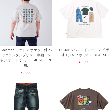
返品交換希望の方は、商品到着後1週間以内にご連絡ください。
下着(肌着)やワイシャツは商品の性質上、返品交換不可とさせて頂いております。予め
ご了承くださいませ。
※【ボトムの裾上げをご希望の場合】
裾上げ料金は500円+税となります。
備考欄に股下●cmとご記入下さい。（裾上げ無料対象商品は1本につき税込6,000円以
上の品が対象。1本5,999円以下の商品は有料（500円+税）となります。）
出荷まで約1週間～20日間程お時間を頂く場合がございます。
尚、裾上げした商品は返品・交換不可となりますので、予めご了承下さい。
一部、お直しに対応出来ない商品がございます。(例：裾にファスナーや調節ひもが付
いている、極端なデザインが施されている等)
Coleman コットン ポケット付 バ
DICKIES ハンドドローイング 半
※商品によって若干のサイズの誤差がございます。また、お客様がご使用の環境（コ
ックランタンプリント 半袖 Tシ
袖 Tシャツ ホワイト 3L 4L 5L
ンピュータ画面）によって、商品の色味が若干異なる場合がございます。予めご了承
ください。
ャツ オートミール 3L 4L 5L 6L 7L
¥5,500
※当店での掲載商品は、実店鋪と在庫を共用しておりますので店頭での売り違い、店
8L
舗からのお取り寄せ等により、お客様にご迷惑をお掛けしてしまう場合がございま
す。そのようなことがない様最大限に努めておりますが、もしあった場合速やかにご
¥6,600
連絡させて頂きますので予めご了承ください。
DETAIL