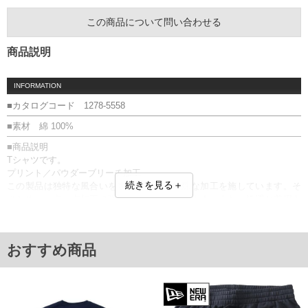
この商品について問い合わせる
商品説明
INFORMATION
■カタログコード 1278-5558
■素材 綿 100%
■商品説明
Tシャツです。
プリント／パウダーブリーチ加工
続きを見る＋
この製品は独特な風合いを表現する為、特殊な加工を施しています。そ
のため、一点一点加工の強弱や表情が異なります。また、洗濯と着用を
繰り返すごとに加工感が強くなることがあります。
■サイズ表
サイズ/バスト/総丈/裾周り/肩幅/袖丈
おすすめ商品
3L/130/78/130/58/24
4L/140/80/140/60/25
5L/150/82/150/62/26
6L/160/84/160/64/27