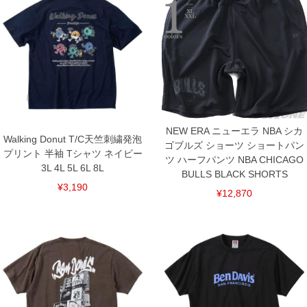
単位はcm
※【返品交換について】
返品交換希望の方は、商品到着後1週間以内にご連絡ください。
下着(肌着)やワイシャツは商品の性質上、返品交換不可とさせて頂いております。予め
ご了承くださいませ。
※【ボトムの裾上げをご希望の場合】
裾上げ料金は500円+税となります。
備考欄に股下●cmとご記入下さい。（裾上げ無料対象商品は1本につき税込6,000円以
上の品が対象。1本5,999円以下の商品は有料（500円+税）となります。）
出荷まで約1週間～20日間程お時間を頂く場合がございます。
尚、裾上げした商品は返品・交換不可となりますので、予めご了承下さい。
NEW ERA ニューエラ NBA シカ
Walking Donut T/C天竺刺繍発泡
一部、お直しに対応出来ない商品がございます。(例：裾にファスナーや調節ひもが付
ゴブルズ ショーツ ショートパン
いている、極端なデザインが施されている等)
プリント 半袖 Tシャツ ネイビー
ツ ハーフパンツ NBA CHICAGO
3L 4L 5L 6L 8L
※商品によって若干のサイズの誤差がございます。また、お客様がご使用の環境（コ
BULLS BLACK SHORTS
ンピュータ画面）によって、商品の色味が若干異なる場合がございます。予めご了承
¥3,190
ください。
¥12,870
※当店での掲載商品は、実店鋪と在庫を共用しておりますので店頭での売り違い、店
舗からのお取り寄せ等により、お客様にご迷惑をお掛けしてしまう場合がございま
す。そのようなことがない様最大限に努めておりますが、もしあった場合速やかにご
連絡させて頂きますので予めご了承ください。
DETAIL