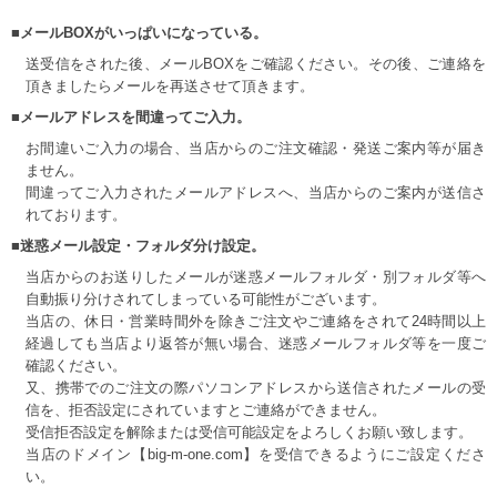
■メールBOXがいっぱいになっている。
送受信をされた後、メールBOXをご確認ください。その後、ご連絡を
頂きましたらメールを再送させて頂きます。
■メールアドレスを間違ってご入力。
お間違いご入力の場合、当店からのご注文確認・発送ご案内等が届き
ません。
間違ってご入力されたメールアドレスへ、当店からのご案内が送信さ
れております。
■迷惑メール設定・フォルダ分け設定。
当店からのお送りしたメールが迷惑メールフォルダ・別フォルダ等へ
自動振り分けされてしまっている可能性がございます。
当店の、休日・営業時間外を除きご注文やご連絡をされて24時間以上
経過しても当店より返答が無い場合、迷惑メールフォルダ等を一度ご
確認ください。
又、携帯でのご注文の際パソコンアドレスから送信されたメールの受
信を、拒否設定にされていますとご連絡ができません。
受信拒否設定を解除または受信可能設定をよろしくお願い致します。
当店のドメイン【big-m-one.com】を受信できるようにご設定くださ
い。