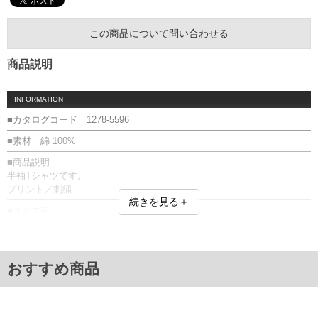
この商品について問い合わせる
商品説明
INFORMATION
■カタログコード 1278-5596
■素材 綿 100%
■商品説明
半袖Tシャツです。
プリント／刺繍
続きを見る＋
■サイズ表
サイズ/バスト/総丈/裾周り/肩幅/袖丈
3L/130/78/130/58/24
4L/140/80/140/60/25
5L/150/82/150/62/26
おすすめ商品
6L/160/84/160/64/27
8L/180/88/180/68/29
単位はcm