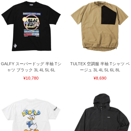
※【返品交換について】
返品交換希望の方は、商品到着後1週間以内にご連絡ください。
下着(肌着)やワイシャツは商品の性質上、返品交換不可とさせて頂いております。予め
ご了承くださいませ。
※【ボトムの裾上げをご希望の場合】
裾上げ料金は500円+税となります。
備考欄に股下●cmとご記入下さい。（裾上げ無料対象商品は1本につき税込6,000円以
上の品が対象。1本5,999円以下の商品は有料（500円+税）となります。）
出荷まで約1週間～20日間程お時間を頂く場合がございます。
尚、裾上げした商品は返品・交換不可となりますので、予めご了承下さい。
一部、お直しに対応出来ない商品がございます。(例：裾にファスナーや調節ひもが付
いている、極端なデザインが施されている等)
GALFY スーパードッグ 半袖 Tシ
TULTEX 空調服 半袖 Tシャツ ベ
※商品によって若干のサイズの誤差がございます。また、お客様がご使用の環境（コ
ャツ ブラック 3L 4L 5L 6L
ージュ 3L 4L 5L 6L 8L
ンピュータ画面）によって、商品の色味が若干異なる場合がございます。予めご了承
ください。
¥10,780
¥8,690
※当店での掲載商品は、実店鋪と在庫を共用しておりますので店頭での売り違い、店
舗からのお取り寄せ等により、お客様にご迷惑をお掛けしてしまう場合がございま
す。そのようなことがない様最大限に努めておりますが、もしあった場合速やかにご
連絡させて頂きますので予めご了承ください。
DETAIL