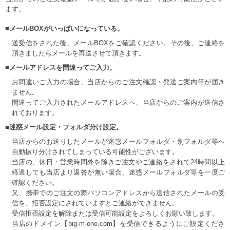
ます。
■メールBOXがいっぱいになっている。
送受信をされた後、メールBOXをご確認ください。その後、ご連絡を
頂きましたらメールを再送させて頂きます。
■メールアドレスを間違ってご入力。
お間違いご入力の場合、当店からのご注文確認・発送ご案内等が届き
ません。
間違ってご入力されたメールアドレスへ、当店からのご案内が送信さ
れております。
■迷惑メール設定・フォルダ分け設定。
当店からのお送りしたメールが迷惑メールフォルダ・別フォルダ等へ
自動振り分けされてしまっている可能性がございます。
当店の、休日・営業時間外を除きご注文やご連絡をされて24時間以上
経過しても当店より返答が無い場合、迷惑メールフォルダ等を一度ご
確認ください。
又、携帯でのご注文の際パソコンアドレスから送信されたメールの受
信を、拒否設定にされていますとご連絡ができません。
受信拒否設定を解除または受信可能設定をよろしくお願い致します。
当店のドメイン【big-m-one.com】を受信できるようにご設定くださ