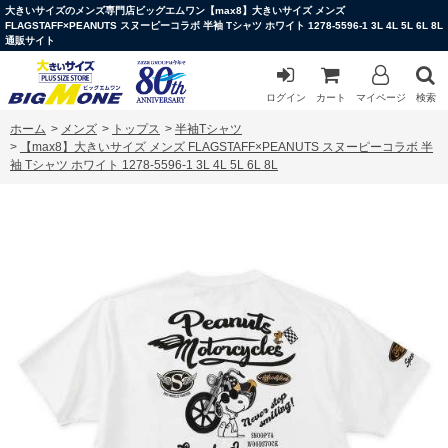
大きいサイズのメンズ専門店ビッグエムワン【max8】大きいサイズ メンズ
FLAGSTAFF×PEANUTS スヌーピーコラボ 半袖 Tシャツ ホワイト 1278-5596-1 3L 4L 5L 6L 8L
通販サイト
ログイン
カート
マイページ
検索
ホーム
>
メンズ
>
トップス
>
半袖Tシャツ
>
【max8】大きいサイズ メンズ FLAGSTAFF×PEANUTS スヌーピーコラボ 半
袖 Tシャツ ホワイト 1278-5596-1 3L 4L 5L 6L 8L