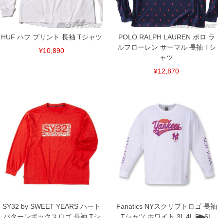
裾上げ料金は500円+税となります。
備考欄に股下●cmとご記入下さい。（裾上げ無料対象商品は1本につき税込6,000円以
上の品が対象。1本5,999円以下の商品は有料（500円+税）となります。）
出荷まで約1週間～20日間程お時間を頂く場合がございます。
尚、裾上げした商品は返品・交換不可となりますので、予めご了承下さい。
HUF ハフ プリント 長袖 Tシャツ
POLO RALPH LAUREN ポロ ラ
一部、お直しに対応出来ない商品がございます。(例：裾にファスナーや調節ひもが付
ルフローレン サーマル 長袖 Tシ
¥10,890
いている、極端なデザインが施されている等)
ャツ
※商品によって若干のサイズの誤差がございます。また、お客様がご使用の環境（コ
¥12,870
ンピュータ画面）によって、商品の色味が若干異なる場合がございます。予めご了承
ください。
※当店での掲載商品は、実店鋪と在庫を共用しておりますので店頭での売り違い、店
舗からのお取り寄せ等により、お客様にご迷惑をお掛けしてしまう場合がございま
す。そのようなことがない様最大限に努めておりますが、もしあった場合速やかにご
連絡させて頂きますので予めご了承ください。
DETAIL
SY32 by SWEET YEARS ハート
Fanatics NYスクリプトロゴ 長袖
パターンボックスロゴ 長袖 Tシ
Tシャツ ホワイト 3L 4L 5L 6L