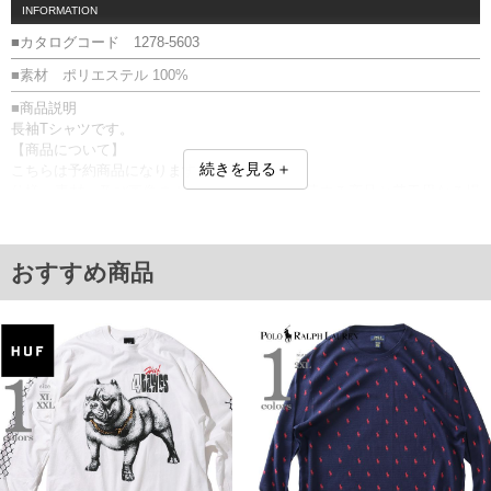
INFORMATION
■カタログコード 1278-5603
■素材 ポリエステル 100%
■商品説明
長袖Tシャツです。
【商品について】
続きを見る＋
こちらは予約商品になります。
仕様、素材、及び画像のカラーが、実際に入荷する商品と若干異なる場
合がございます。
■サイズ表
サイズ/バスト/総丈/裾周り/肩幅/袖丈
おすすめ商品
3L/130/78/130/58/61
4L/140/80/140/60/62
5L/150/82/150/62/63
6L/160/84/160/64/64
単位はcm
※【返品交換について】
返品交換希望の方は、商品到着後1週間以内にご連絡ください。
下着(肌着)やワイシャツは商品の性質上、返品交換不可とさせて頂いております。予め
ご了承くださいませ。
※【ボトムの裾上げをご希望の場合】