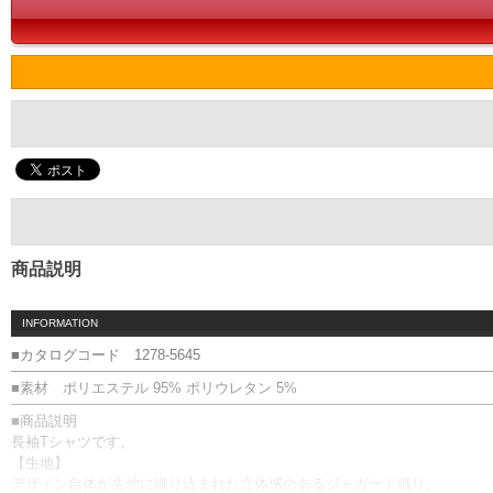
商品説明
INFORMATION
■カタログコード 1278-5645
■素材 ポリエステル 95% ポリウレタン 5%
■商品説明
長袖Tシャツです。
【生地】
デザイン自体が生地に織り込まれた立体感のあるジャガード織り。