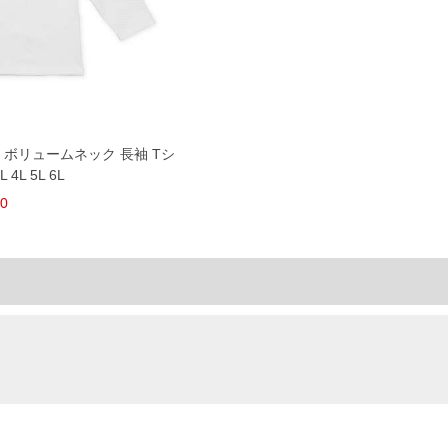
柄 ボリュームネック 長袖 Tシ
4L 5L 6L
80