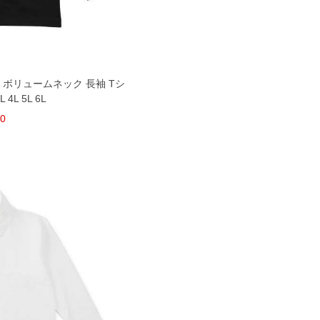
柄 ボリュームネック 長袖 Tシ
4L 5L 6L
80