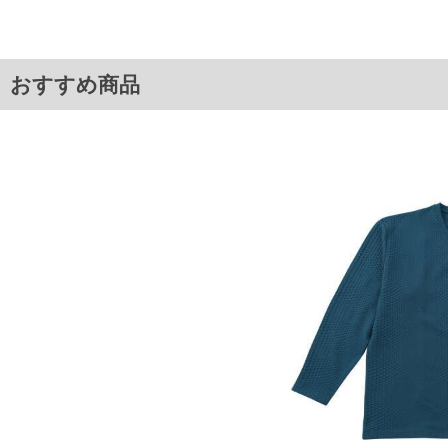
Vネック／ストレッチ／ハンガーループ
■サイズ表
サイズ/バスト/総丈/裾周り/肩幅/袖丈
3L/130/78/130/58/61
おすすめ商品
4L/140/80/140/60/62
5L/150/82/150/62/63
6L/160/84/160/64/64
単位はcm
※【返品交換について】
返品交換希望の方は、商品到着後1週間以内にご連絡ください。
下着(肌着)やワイシャツは商品の性質上、返品交換不可とさせて頂いております。予め
※【ボトムの裾上げをご希望の場合】
裾上げ料金は500円+税となります。
備考欄に股下●cmとご記入下さい。（裾上げ無料対象商品は1本につき税込6,000円以上の
出荷まで約1週間～20日間程お時間を頂く場合がございます。
尚、裾上げした商品は返品・交換不可となりますので、予めご了承下さい。
一部、お直しに対応出来ない商品がございます。(例：裾にファスナーや調節ひもが付い
※商品によって若干のサイズの誤差がございます。また、お客様がご使用の環境（コン
※当店での掲載商品は、実店鋪と在庫を共用しておりますので店頭での売り違い、店舗
ますので予めご了承ください。
DETAIL