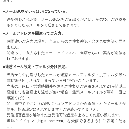
ます。
■メールBOXがいっぱいになっている。
送受信をされた後、メールBOXをご確認ください。その後、ご連絡を
頂きましたらメールを再送させて頂きます。
■メールアドレスを間違ってご入力。
お間違いご入力の場合、当店からのご注文確認・発送ご案内等が届き
ません。
間違ってご入力されたメールアドレスへ、当店からのご案内が送信さ
れております。
■迷惑メール設定・フォルダ分け設定。
当店からのお送りしたメールが迷惑メールフォルダ・別フォルダ等へ
自動振り分けされてしまっている可能性がございます。
当店の、休日・営業時間外を除きご注文やご連絡をされて24時間以上
経過しても当店より返答が無い場合、迷惑メールフォルダ等を一度ご
確認ください。
又、携帯でのご注文の際パソコンアドレスから送信されたメールの受
信を、拒否設定にされていますとご連絡ができません。
受信拒否設定を解除または受信可能設定をよろしくお願い致します。
当店のドメイン【big-m-one.com】を受信できるようにご設定くださ
い。