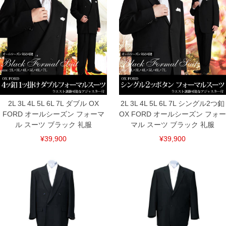
6L/83/63/65/161/153
7L/83/66/65/169/162
スラックス
サイズ/ウエスト/股上/尻囲/わたり幅/膝幅/裾幅/股下
2L/100/30.5/125/39.4/29.6/24/90
3L/110/31.5/133.5/41.7/30.3/24.5/90
4L/120/32.5/142/44/31/25/90
5L/130/33.5/150.5/46.3/31.7/25.5/90
6L/140/34.5/159/48.6/32.4/26/90
7L/150/35.5/167.5/50.9/33.1/26.5/90
2L 3L 4L 5L 6L 7L ダブル OX
2L 3L 4L 5L 6L 7L シングル2つ釦
単位はcm
FORD オールシーズン フォーマ
OX FORD オールシーズン フォー
※【返品交換について】
ル スーツ ブラック 礼服
マル スーツ ブラック 礼服
返品交換希望の方は、商品到着後1週間以内にご連絡ください。
下着(肌着)やワイシャツは商品の性質上、返品交換不可とさせて頂いております。予め
¥39,900
¥39,900
ご了承くださいませ。
※【ボトムの裾上げをご希望の場合】
裾上げ料金は500円+税となります。
備考欄に股下●cmとご記入下さい。（裾上げ無料対象商品は1本につき税込6,000円以
上の品が対象。1本5,999円以下の商品は有料（500円+税）となります。）
出荷まで約1週間～20日間程お時間を頂く場合がございます。
尚、裾上げした商品は返品・交換不可となりますので、予めご了承下さい。
一部、お直しに対応出来ない商品がございます。(例：裾にファスナーや調節ひもが付
いている、極端なデザインが施されている等)