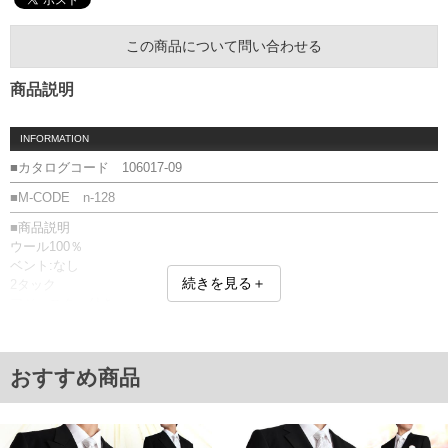
この商品について問い合わせる
商品説明
INFORMATION
■カタログコード 106017-09
■M-CODE n-128
■商品説明
ウール100％
ベント:なし
続きを見る＋
2タック
アジャスター付き
■サイズ表
ジャケット
サイズ/着丈/肩幅/袖丈/胸囲/胴囲
おすすめ商品
2L/81/51/63/129/117
3L/81/54/63/137/126
4L/82/57/64/145/135
5L/82/60/64/153/144