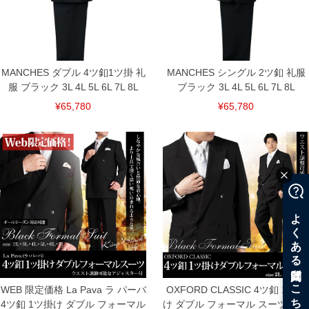
※商品によって若干のサイズの誤差がございます。また、お客様がご使用の環境（コ
ンピュータ画面）によって、商品の色味が若干異なる場合がございます。予めご了承
ください。
※当店での掲載商品は、実店鋪と在庫を共用しておりますので店頭での売り違い、店
舗からのお取り寄せ等により、お客様にご迷惑をお掛けしてしまう場合がございま
す。そのようなことがない様最大限に努めておりますが、もしあった場合速やかにご
連絡させて頂きますので予めご了承ください。
MANCHES ダブル 4ツ釦1ツ掛 礼
MANCHES シングル 2ツ釦 礼服
服 ブラック 3L 4L 5L 6L 7L 8L
ブラック 3L 4L 5L 6L 7L 8L
ITEM INTRODUCTION
¥65,780
¥65,780
WEB 限定価格 La Pava ラ パーバ
OXFORD CLASSIC 4ツ釦 1ツ掛
4ツ釦 1ツ掛け ダブル フォーマル
け ダブル フォーマル スーツ アジ