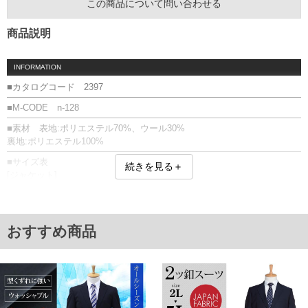
この商品について問い合わせる
商品説明
INFORMATION
■カタログコード 2397
■M-CODE n-128
■素材 表地:ポリエステル70%、ウール30%
裏地:ポリエステル100%
■サイズ表
続きを見る＋
[ジャケット]
サイズ/肩幅/袖丈/胸囲/胴囲/着丈
2L/51/63/129/117/81
3L/54/63/137/126/81
4L/57/64/145/135/82
おすすめ商品
5L/60/64/153/144/82
[スラックス]
サイズ/ウエスト/股上/わたり幅/膝幅/裾幅/股下
2L/100/30.5/39.4/29.1/24.0/90
3L/110/31.5/41.7/29.9/24.5/90
4L/120/32.5/44.0/31.0/25.0/90