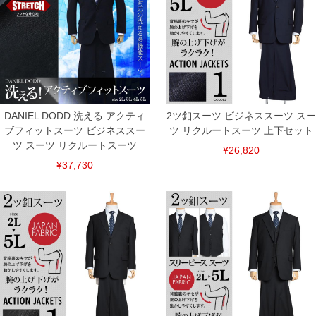
5L/130/33.5/46.4/32.1/25.5/90
単位はcm
※【返品交換について】
返品交換希望の方は、商品到着後1週間以内にご連絡ください。
下着(肌着)やワイシャツは商品の性質上、返品交換不可とさせて頂いております。予め
ご了承くださいませ。
※【ボトムの裾上げをご希望の場合】
裾上げ料金は500円+税となります。
DANIEL DODD 洗える アクティ
2ツ釦スーツ ビジネススーツ スー
備考欄に股下●cmとご記入下さい。（裾上げ無料対象商品は1本につき税込6,000円以
ブフィットスーツ ビジネススー
ツ リクルートスーツ 上下セット
上の品が対象。1本5,999円以下の商品は有料（500円+税）となります。）
出荷まで約1週間～20日間程お時間を頂く場合がございます。
ツ スーツ リクルートスーツ
¥26,820
尚、裾上げした商品は返品・交換不可となりますので、予めご了承下さい。
¥37,730
一部、お直しに対応出来ない商品がございます。(例：裾にファスナーや調節ひもが付
いている、極端なデザインが施されている等)
※商品によって若干のサイズの誤差がございます。また、お客様がご使用の環境（コ
ンピュータ画面）によって、商品の色味が若干異なる場合がございます。予めご了承
ください。
※当店での掲載商品は、実店鋪と在庫を共用しておりますので店頭での売り違い、店
舗からのお取り寄せ等により、お客様にご迷惑をお掛けしてしまう場合がございま
す。そのようなことがない様最大限に努めておりますが、もしあった場合速やかにご
連絡させて頂きますので予めご了承ください。
ITEM INTRODUCTION