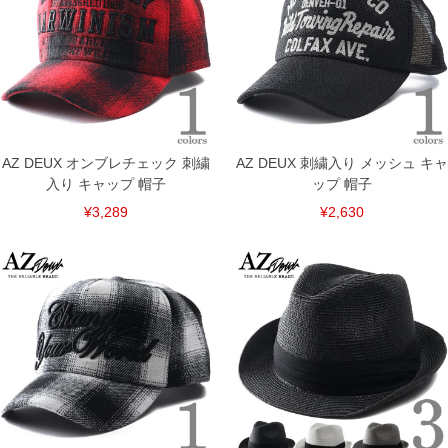
尚、裾上げした商品は返品・交換不可となりますので、予めご了承下さい。
一部、お直しに対応出来ない商品がございます。(例：裾にファスナーや調節ひもが付
いている、極端なデザインが施されている等)
※商品によって若干のサイズの誤差がございます。また、お客様がご使用の環境（コ
ンピュータ画面）によって、商品の色味が若干異なる場合がございます。予めご了承
ください。
※当店での掲載商品は、実店鋪と在庫を共用しておりますので店頭での売り違い、店
舗からのお取り寄せ等により、お客様にご迷惑をお掛けしてしまう場合がございま
す。そのようなことがない様最大限に努めておりますが、もしあった場合速やかにご
AZ DEUX オンブレチェック 刺繍
AZ DEUX 刺繍入り メッシュ キャ
連絡させて頂きますので予めご了承ください。
入り キャップ 帽子
ップ 帽子
ITEM INTRODUCTION
¥3,289
¥2,630