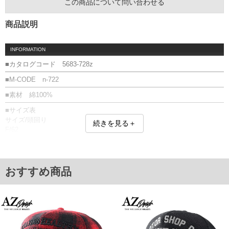
この商品について問い合わせる
商品説明
INFORMATION
■カタログコード 5683-728z
■M-CODE n-722
■素材 綿100%
■サイズ表
サイズ/頭回り
続きを見る＋
F/62
単位はcm
※【返品交換について】
返品交換希望の方は、商品到着後1週間以内にご連絡ください。
おすすめ商品
下着(肌着)やワイシャツは商品の性質上、返品交換不可とさせて頂いております。予め
ご了承くださいませ。
※【ボトムの裾上げをご希望の場合】
裾上げ料金は500円+税となります。
備考欄に股下●cmとご記入下さい。（裾上げ無料対象商品は1本につき税込6,000円以
上の品が対象。1本5,999円以下の商品は有料（500円+税）となります。）
出荷まで約1週間～20日間程お時間を頂く場合がございます。