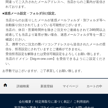
間違ってご入力されたメールアドレスへ、当店からのご案内が送信さ
れております。
■迷惑メール設定・フォルダ分け設定。
当店からのお送りしたメールが迷惑メールフォルダ・別フォルダ等へ
自動振り分けされてしまっている可能性がございます。
当店の、休日・営業時間外を除きご注文やご連絡をされて24時間以上
経過しても当店より返答が無い場合、迷惑メールフォルダ等を一度ご
確認ください。
又、携帯でのご注文の際パソコンアドレスから送信されたメールの受
信を、拒否設定にされていますとご連絡ができません。
受信拒否設定を解除または受信可能設定をよろしくお願い致します。
当店のドメイン【big-m-one.com】を受信できるようにご設定くださ
い。
お手数ではございますが、ご了承宜しくお願い致します。
詳細検索
新規登録
マイページ
カートの中
会社概要
/
特定商取引に基づく表記
/
ご利用規約
実店舗のご案内
/
プライバシーポリシー
/
お問い合わせ