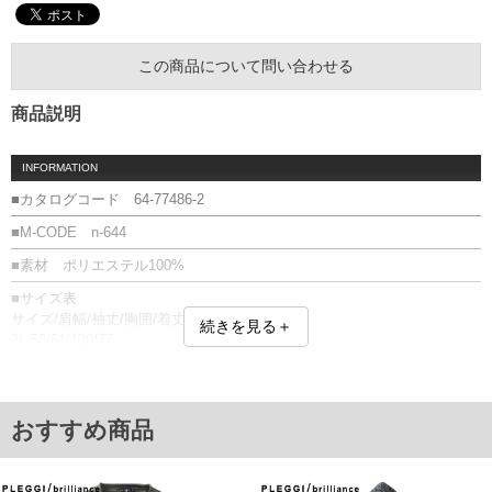
この商品について問い合わせる
商品説明
INFORMATION
■カタログコード 64-77486-2
■M-CODE n-644
■素材 ポリエステル100%
■サイズ表
サイズ/肩幅/袖丈/胸囲/着丈
続きを見る＋
3L/58/61/130/77
4L/60/62/136/79
5L/62/63/142/81
6L/64/63/148/83
単位はcm
おすすめ商品
※【返品交換について】
返品交換希望の方は、商品到着後1週間以内にご連絡ください。
下着(肌着)やワイシャツは商品の性質上、返品交換不可とさせて頂いております。予め