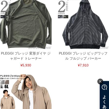
ご了承くださいませ。
※【ボトムの裾上げをご希望の場合】
裾上げ料金は500円+税となります。
備考欄に股下●cmとご記入下さい。（裾上げ無料対象商品は1本につき税込6,000円以
上の品が対象。1本5,999円以下の商品は有料（500円+税）となります。）
出荷まで約1週間～20日間程お時間を頂く場合がございます。
尚、裾上げした商品は返品・交換不可となりますので、予めご了承下さい。
一部、お直しに対応出来ない商品がございます。(例：裾にファスナーや調節ひもが付
いている、極端なデザインが施されている等)
※商品によって若干のサイズの誤差がございます。また、お客様がご使用の環境（コ
ンピュータ画面）によって、商品の色味が若干異なる場合がございます。予めご了承
ください。
PLEGGI プレッジ 変形ダイヤ ジ
PLEGGI プレッジ ビッグワッフ
※当店での掲載商品は、実店鋪と在庫を共用しておりますので店頭での売り違い、店
ャガード トレーナー
ル フルジップ パーカー
舗からのお取り寄せ等により、お客様にご迷惑をお掛けしてしまう場合がございま
す。そのようなことがない様最大限に努めておりますが、もしあった場合速やかにご
¥5,930
¥7,910
連絡させて頂きますので予めご了承ください。
ITEM INTRODUCTION