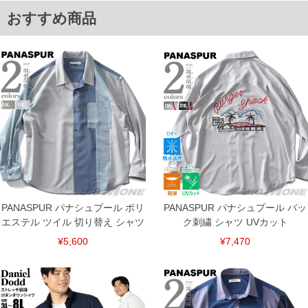
6L/62/64/136/82
単位はcm
おすすめ商品
※【返品交換について】
返品交換希望の方は、商品到着後1週間以内にご連絡ください。
下着(肌着)やワイシャツは商品の性質上、返品交換不可とさせて頂いております。予め
ご了承くださいませ。
※【ボトムの裾上げをご希望の場合】
裾上げ料金は500円+税となります。
備考欄に股下●cmとご記入下さい。（裾上げ無料対象商品は1本につき税込6,000円以
上の品が対象。1本5,999円以下の商品は有料（500円+税）となります。）
出荷まで約1週間～20日間程お時間を頂く場合がございます。
尚、裾上げした商品は返品・交換不可となりますので、予めご了承下さい。
一部、お直しに対応出来ない商品がございます。(例：裾にファスナーや調節ひもが付
いている、極端なデザインが施されている等)
※商品によって若干のサイズの誤差がございます。また、お客様がご使用の環境（コ
ンピュータ画面）によって、商品の色味が若干異なる場合がございます。予めご了承
ください。
PANASPUR パナシュプール ポリ
PANASPUR パナシュプール バッ
※当店での掲載商品は、実店鋪と在庫を共用しておりますので店頭での売り違い、店
エステル ツイル 切り替え シャツ
ク刺繍 シャツ UVカット
舗からのお取り寄せ等により、お客様にご迷惑をお掛けしてしまう場合がございま
す。そのようなことがない様最大限に努めておりますが、もしあった場合速やかにご
¥5,600
¥7,470
連絡させて頂きますので予めご了承ください。
ITEM INTRODUCTION