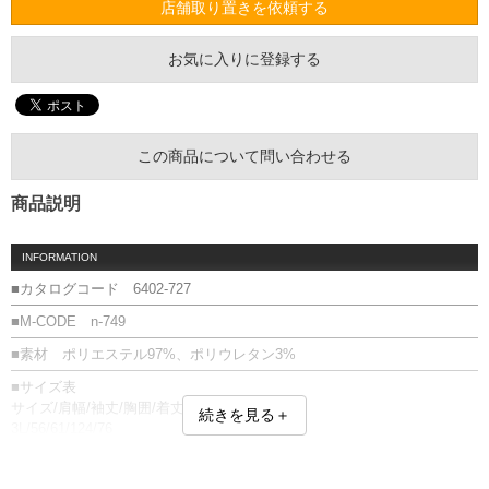
店舗取り置きを依頼する
お気に入りに登録する
この商品について問い合わせる
商品説明
INFORMATION
■カタログコード 6402-727
■M-CODE n-749
■素材 ポリエステル97%、ポリウレタン3%
■サイズ表
サイズ/肩幅/袖丈/胸囲/着丈
続きを見る＋
3L/56/61/124/76
4L/58/62/128/78
5L/60/63/132/80