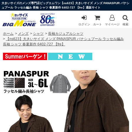
大きいサイズのメンズ専門店ビッグエムワン【ns623】大きいサイズ メンズ PANASPUR パナシ
ュプール ラッセル編み 長袖 シャツ 春夏新作 6402-727 【fre】通販サイト
ログイン
カート
マイページ
検索
ホーム
>
メンズ
>
シャツ
>
長袖カジュアルシャツ
>
【ns623】大きいサイズ メンズ PANASPUR パナシュプール ラッセル編み
長袖 シャツ 春夏新作 6402-727 【fre】