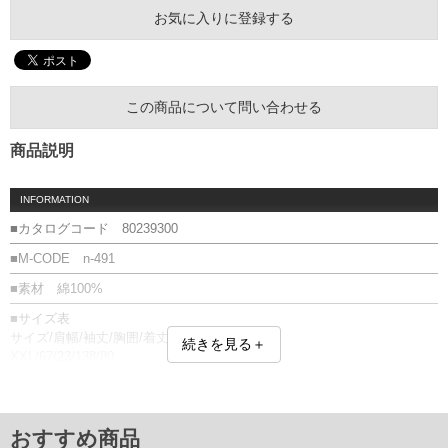
お気に入りに登録する
この商品について問い合わせる
商品説明
INFORMATION
■カタログコード 80239300
■M-CODE n-491
■素材 綿100%
■サイズ表
サイズ/肩幅/袖丈/胸囲/着丈
続きを見る＋
XXL/67/23/138/80
3XL/70/24/145/81
単位はcm
※【返品交換について】
おすすめ商品
返品交換希望の方は、商品到着後1週間以内にご連絡ください。