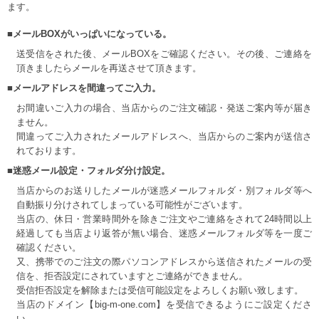
ます。
■メールBOXがいっぱいになっている。
送受信をされた後、メールBOXをご確認ください。その後、ご連絡を
頂きましたらメールを再送させて頂きます。
■メールアドレスを間違ってご入力。
お間違いご入力の場合、当店からのご注文確認・発送ご案内等が届き
ません。
間違ってご入力されたメールアドレスへ、当店からのご案内が送信さ
れております。
■迷惑メール設定・フォルダ分け設定。
当店からのお送りしたメールが迷惑メールフォルダ・別フォルダ等へ
自動振り分けされてしまっている可能性がございます。
当店の、休日・営業時間外を除きご注文やご連絡をされて24時間以上
経過しても当店より返答が無い場合、迷惑メールフォルダ等を一度ご
確認ください。
又、携帯でのご注文の際パソコンアドレスから送信されたメールの受
信を、拒否設定にされていますとご連絡ができません。
受信拒否設定を解除または受信可能設定をよろしくお願い致します。
当店のドメイン【big-m-one.com】を受信できるようにご設定くださ
い。