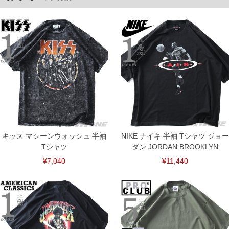
下着(肌着)やワイシャツは商品の性質上、返品交換不可とさせて頂いております。予め
ご了承くださいませ。
※【ボトムの裾上げをご希望の場合】
裾上げ料金は500円+税となります。
備考欄に股下●cmとご記入下さい。（裾上げ無料対象商品は1本につき税込6,000円以
上の品が対象。1本5,999円以下の商品は有料（500円+税）となります。）
出荷まで約1週間～20日間程お時間を頂く場合がございます。
尚、裾上げした商品は返品・交換不可となりますので、予めご了承下さい。
一部、お直しに対応出来ない商品がございます。(例：裾にファスナーや調節ひもが付
いている、極端なデザインが施されている等)
※商品によって若干のサイズの誤差がございます。また、お客様がご使用の環境（コ
ンピュータ画面）によって、商品の色味が若干異なる場合がございます。予めご了承
ください。
※当店での掲載商品は、実店鋪と在庫を共用しておりますので店頭での売り違い、店
舗からのお取り寄せ等により、お客様にご迷惑をお掛けしてしまう場合がございま
キッス マシーンウォッシュ 半袖
NIKE ナイキ 半袖 Tシャツ ジョー
す。そのようなことがない様最大限に努めておりますが、もしあった場合速やかにご
連絡させて頂きますので予めご了承ください。
Tシャツ
ダン JORDAN BROOKLYN
¥7,040
¥11,440
ITEM INTRODUCTION