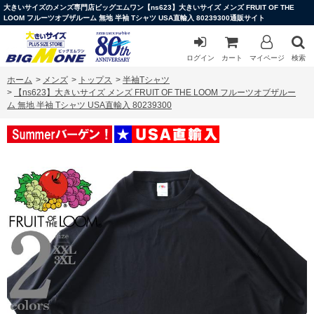
大きいサイズのメンズ専門店ビッグエムワン【ns623】大きいサイズ メンズ FRUIT OF THE
LOOM フルーツオブザルーム 無地 半袖 Tシャツ USA直輸入 80239300通販サイト
ログイン
カート
マイページ
検索
ホーム
>
メンズ
>
トップス
>
半袖Tシャツ
>
【ns623】大きいサイズ メンズ FRUIT OF THE LOOM フルーツオブザルー
ム 無地 半袖 Tシャツ USA直輸入 80239300